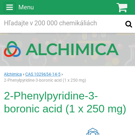
Menu
Ko
Vyhľadávajte
Vyhľadávanie
vo viac ako
200 000
chemických látkach
Hľadaj
Alchimica
CAS 1029654-14-5
2-Phenylpyridine-3-boronic acid (1 x 250 mg)
2-Phenylpyridine-3-
boronic acid (1 x 250 mg)
Rea