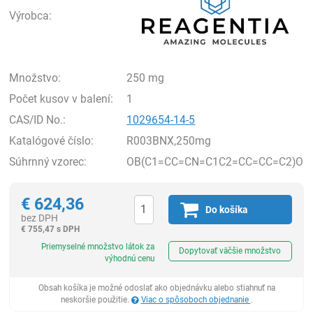
Výrobca:
Množstvo:
250 mg
Počet kusov v balení:
1
CAS/ID No.:
1029654-14-5
Katalógové číslo:
R003BNX,250mg
Súhrnný vzorec:
OB(C1=CC=CN=C1C2=CC=CC=C2)O
€
624,36
Do košíka
bez DPH
€
755,47 s DPH
Ks
Priemyselné množstvo látok za
Dopytovať väčšie množstvo
výhodnú cenu
Obsah košíka je možné odoslať ako objednávku alebo stiahnuť na
neskoršie použitie.
Viac o spôsoboch objednanie
.