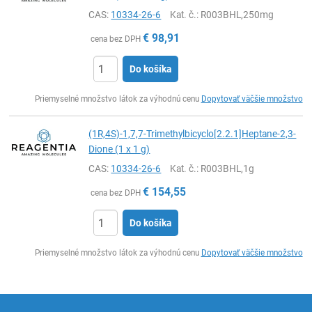
CAS:
10334-26-6
Kat. č.
: R003BHL,250mg
€
98,91
cena bez DPH
Do košíka
Ks
Priemyselné množstvo látok za výhodnú cenu
Dopytovať väčšie množstvo
(1R,4S)-1,7,7-Trimethylbicyclo[2.2.1]Heptane-2,3-
Dione (1 x 1 g)
CAS:
10334-26-6
Kat. č.
: R003BHL,1g
€
154,55
cena bez DPH
Do košíka
Ks
Priemyselné množstvo látok za výhodnú cenu
Dopytovať väčšie množstvo