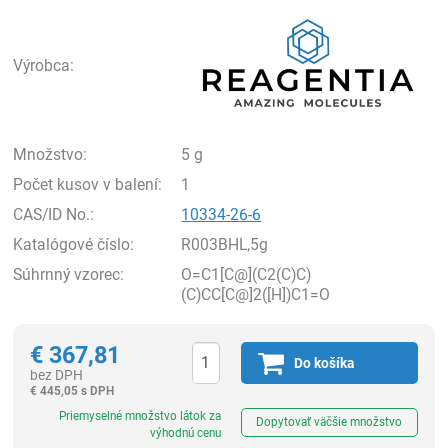
Rea
Výrobca:
Množstvo:
5 g
Počet kusov v balení:
1
CAS/ID No.:
10334-26-6
Katalógové číslo:
R003BHL,5g
Súhrnný vzorec:
O=C1[C@](C2(C)C)
(C)CC[C@]2([H])C1=O
€
367,81
Do košíka
bez DPH
€
445,05 s DPH
Ks
Priemyselné množstvo látok za
Dopytovať väčšie množstvo
výhodnú cenu