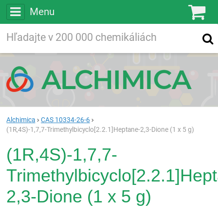
Menu
Ko
Vyhľadávajte
Vyhľadávanie
vo viac ako
200 000
chemických látkach
Hľadaj
Alchimica
CAS 10334-26-6
(1R,4S)-1,7,7-Trimethylbicyclo[2.2.1]Heptane-2,3-Dione (1 x 5 g)
(1R,4S)-1,7,7-
Trimethylbicyclo[2.2.1]Hep
2,3-Dione (1 x 5 g)