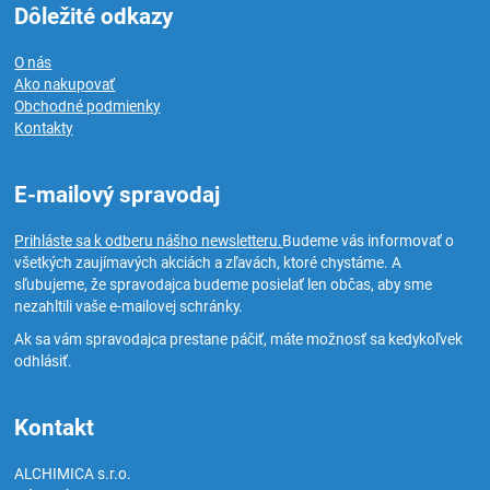
Dôležité odkazy
O nás
Ako nakupovať
Obchodné podmienky
Kontakty
E-mailový spravodaj
Prihláste sa k odberu nášho newsletteru.
Budeme vás informovať o
všetkých zaujímavých akciách a zľavách, ktoré chystáme. A
sľubujeme, že spravodajca budeme posielať len občas, aby sme
nezahltili vaše e-mailovej schránky.
Ak sa vám spravodajca prestane páčiť, máte možnosť sa kedykoľvek
odhlásiť.
Kontakt
ALCHIMICA s.r.o.