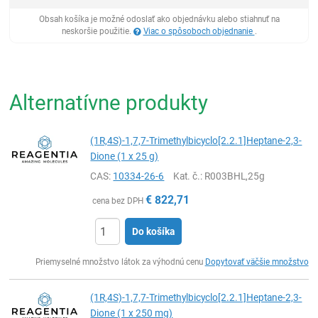
Obsah košíka je možné odoslať ako objednávku alebo stiahnuť na
neskoršie použitie.
Viac o spôsoboch objednanie
.
Alternatívne produkty
(1R,4S)-1,7,7-Trimethylbicyclo[2.2.1]Heptane-2,3-
Dione (1 x 25 g)
CAS:
10334-26-6
Kat. č.
: R003BHL,25g
€
822,71
cena bez DPH
Do košíka
Ks
Priemyselné množstvo látok za výhodnú cenu
Dopytovať väčšie množstvo
(1R,4S)-1,7,7-Trimethylbicyclo[2.2.1]Heptane-2,3-
Dione (1 x 250 mg)