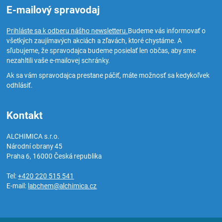
E-mailový spravodaj
Prihláste sa k odberu nášho newsletteru.
Budeme vás informovať o
všetkých zaujímavých akciách a zľavách, ktoré chystáme. A
sľubujeme, že spravodajca budeme posielať len občas, aby sme
nezahltili vaše e-mailovej schránky.
Ak sa vám spravodajca prestane páčiť, máte možnosť sa kedykoľvek
odhlásiť.
Kontakt
ALCHIMICA s.r.o.
Národní obrany 45
Praha 6
,
16000
Česká republika
Tel:
+420 220 515 541
E-mail:
labchem@alchimica.cz