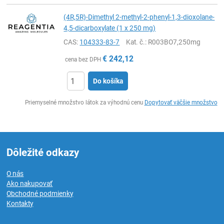
(4R,5R)-Dimethyl 2-methyl-2-phenyl-1,3-dioxolane-
4,5-dicarboxylate (1 x 250 mg)
CAS:
104333-83-7
Kat. č.
: R003BO7,250mg
€
242,12
cena bez DPH
Do košíka
Ks
Priemyselné množstvo látok za výhodnú cenu
Dopytovať väčšie množstvo
Dôležité odkazy
O nás
Ako nakupovať
Obchodné podmienky
Kontakty