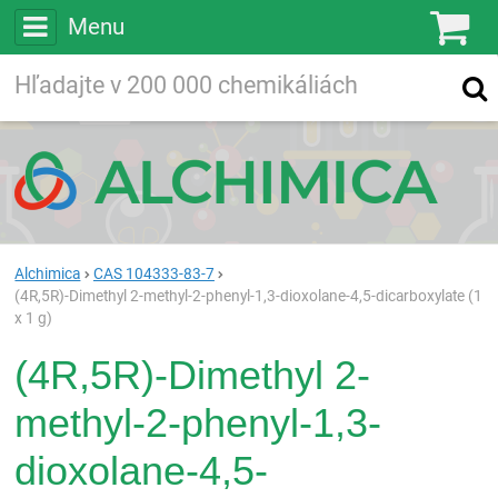
Menu
Ko
Vyhľadávajte
Vyhľadávanie
vo viac ako
200 000
chemických látkach
Hľadaj
Alchimica
CAS 104333-83-7
(4R,5R)-Dimethyl 2-methyl-2-phenyl-1,3-dioxolane-4,5-dicarboxylate (1
x 1 g)
(4R,5R)-Dimethyl 2-
methyl-2-phenyl-1,3-
dioxolane-4,5-