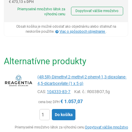
€
473,13 s DPH
Ks
Priemyselné množstvo látok za
Dopytovať väčšie množstvo
výhodnú cenu
Obsah košíka je možné odoslať ako objednávku alebo stiahnuť na
neskoršie použitie.
Viac o spôsoboch objednanie
.
Alternatívne produkty
(4R,5R)-Dimethyl 2-methyl-2-phenyl-1,3-dioxolane-
4,5-dicarboxylate (1 x 5 g)
CAS:
104333-83-7
Kat. č.
: R003BO7,5g
€
1.057,07
cena bez DPH
Do košíka
Ks
Priemyselné množstvo látok za výhodnú cenu
Dopytovať väčšie množstvo