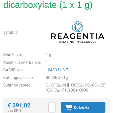
dicarboxylate (1 x 1 g)
Rea
Výrobca:
Množstvo:
1 g
Počet kusov v balení:
1
CAS/ID No.:
104333-83-7
Katalógové číslo:
R003BO7,1g
Súhrnný vzorec:
O=C([C@@H]1OC(C2=CC=CC=C2)
(C)O[C@H]1C(OC)=O)OC
€
391,02
Do košíka
bez DPH