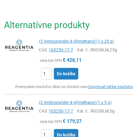
Alternatívne produkty
(2-Aminopyridin-4-yl)methanol (1 x 25 g)
CAS:
105250-17-7
Kat. č.
: R003BLM,25g
€
428,11
cena bez DPH
Do košíka
Ks
Priemyselné množstvo látok za výhodnú cenu
Dopytovať väčšie množstvo
(2-Aminopyridin-4-yl)methanol (1 x 5 g)
CAS:
105250-17-7
Kat. č.
: R003BLM,5g
€
179,27
cena bez DPH
Do košíka