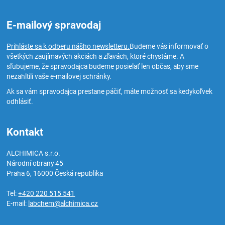
E-mailový spravodaj
Prihláste sa k odberu nášho newsletteru.
Budeme vás informovať o
všetkých zaujímavých akciách a zľavách, ktoré chystáme. A
sľubujeme, že spravodajca budeme posielať len občas, aby sme
nezahltili vaše e-mailovej schránky.
Ak sa vám spravodajca prestane páčiť, máte možnosť sa kedykoľvek
odhlásiť.
Kontakt
ALCHIMICA s.r.o.
Národní obrany 45
Praha 6
,
16000
Česká republika
Tel:
+420 220 515 541
E-mail:
labchem@alchimica.cz