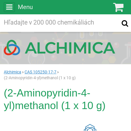
Menu
Ko
Vyhľadávajte
Vyhľadávanie
vo viac ako
200 000
chemických látkach
Hľadaj
Alchimica
CAS 105250-17-7
(2-Aminopyridin-4-yl)methanol (1 x 10 g)
(2-Aminopyridin-4-
yl)methanol (1 x 10 g)
Rea