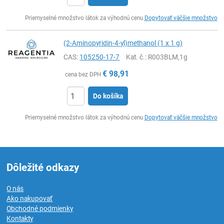
Ks
Priemyselné množstvo látok za výhodnú cenu
Dopytovať väčšie množstvo
(2-Aminopyridin-4-yl)methanol (1 x 1 g)
CAS:
105250-17-7
Kat. č.
: R003BLM,1g
€
98,91
cena bez DPH
Do košíka
Ks
Priemyselné množstvo látok za výhodnú cenu
Dopytovať väčšie množstvo
Dôležité odkazy
O nás
Ako nakupovať
Obchodné podmienky
Kontakty