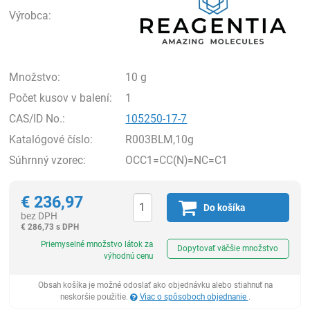
Výrobca:
Množstvo:
10 g
Počet kusov v balení:
1
CAS/ID No.:
105250-17-7
Katalógové číslo:
R003BLM,10g
Súhrnný vzorec:
OCC1=CC(N)=NC=C1
€
236,97
Do košíka
bez DPH
€
286,73 s DPH
Ks
Priemyselné množstvo látok za
Dopytovať väčšie množstvo
výhodnú cenu
Obsah košíka je možné odoslať ako objednávku alebo stiahnuť na
neskoršie použitie.
Viac o spôsoboch objednanie
.