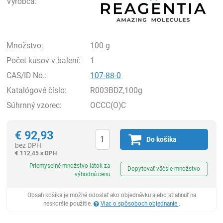
Výrobca:
Množstvo:
100 g
Počet kusov v balení:
1
CAS/ID No.:
107-88-0
Katalógové číslo:
R003BDZ,100g
Súhrnný vzorec:
OCCC(O)C
€
92,93
Do košíka
bez DPH
€
112,45 s DPH
Ks
Priemyselné množstvo látok za
Dopytovať väčšie množstvo
výhodnú cenu
Obsah košíka je možné odoslať ako objednávku alebo stiahnuť na
neskoršie použitie.
Viac o spôsoboch objednanie
.