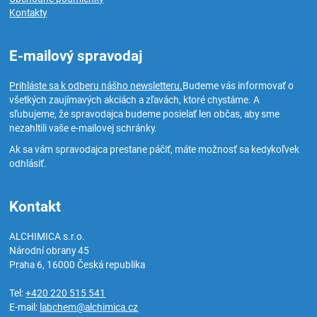
Kontakty
E-mailový spravodaj
Prihláste sa k odberu nášho newsletteru.
Budeme vás informovať o
všetkých zaujímavých akciách a zľavách, ktoré chystáme. A
sľubujeme, že spravodajca budeme posielať len občas, aby sme
nezahltili vaše e-mailovej schránky.
Ak sa vám spravodajca prestane páčiť, máte možnosť sa kedykoľvek
odhlásiť.
Kontakt
ALCHIMICA s.r.o.
Národní obrany 45
Praha 6
,
16000
Česká republika
Tel:
+420 220 515 541
E-mail:
labchem@alchimica.cz