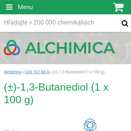
Menu
Ko
Vyhľadávajte
Vyhľadávanie
vo viac ako
200 000
chemických látkach
Hľadaj
Alchimica
CAS 107-88-0
(±)-1,3-Butanediol (1 x 100 g)
(±)-1,3-Butanediol (1 x
100 g)
Rea