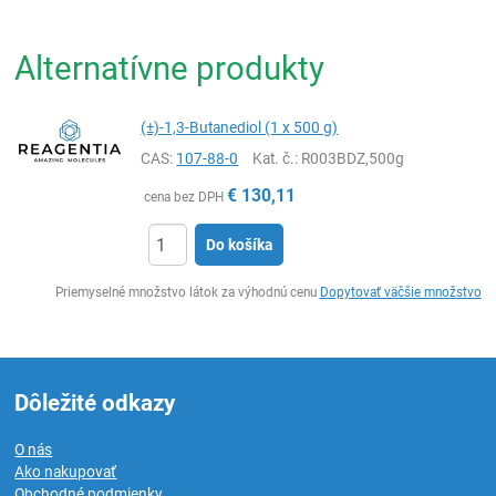
Alternatívne produkty
(±)-1,3-Butanediol (1 x 500 g)
CAS:
107-88-0
Kat. č.
: R003BDZ,500g
€
130,11
cena bez DPH
Do košíka
Ks
Priemyselné množstvo látok za výhodnú cenu
Dopytovať väčšie množstvo
Dôležité odkazy
O nás
Ako nakupovať
Obchodné podmienky