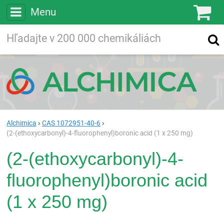
Menu
Ko
Vyhľadávajte
Vyhľadávanie
vo viac ako
200 000
chemických látkach
Hľadaj
Alchimica
CAS 1072951-40-6
(2-(ethoxycarbonyl)-4-fluorophenyl)boronic acid (1 x 250 mg)
(2-(ethoxycarbonyl)-4-
fluorophenyl)boronic acid
(1 x 250 mg)