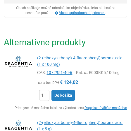
Obsah košíka je možné odoslať ako objednávku alebo stiahnuť na
neskoršie použitie.
Viac o spôsoboch objednanie
.
Alternatívne produkty
(2-(ethoxycarbonyl)-4-fluorophenyl)boronic acid
(1 x 100 mg)
CAS:
1072951-40-6
Kat. č.
: R003BK5,100mg
€
124,02
cena bez DPH
Do košíka
Ks
Priemyselné množstvo látok za výhodnú cenu
Dopytovať väčšie množstvo
(2-(ethoxycarbonyl)-4-fluorophenyl)boronic acid
(1 x 5 g)