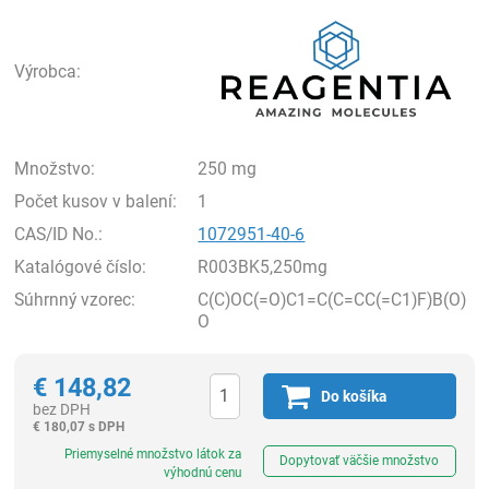
Rea
Výrobca:
Množstvo:
250 mg
Počet kusov v balení:
1
CAS/ID No.:
1072951-40-6
Katalógové číslo:
R003BK5,250mg
Súhrnný vzorec:
C(C)OC(=O)C1=C(C=CC(=C1)F)B(O)
O
€
148,82
Do košíka
bez DPH
€
180,07 s DPH
Ks
Priemyselné množstvo látok za
Dopytovať väčšie množstvo
výhodnú cenu