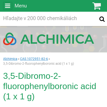
Menu
Ko
Vyhľadávajte
Vyhľadávanie
vo viac ako
200 000
chemických látkach
Hľadaj
Alchimica
CAS 1072951-82-6
3,5-Dibromo-2-fluorophenylboronic acid (1 x 1 g)
3,5-Dibromo-2-
fluorophenylboronic acid
(1 x 1 g)