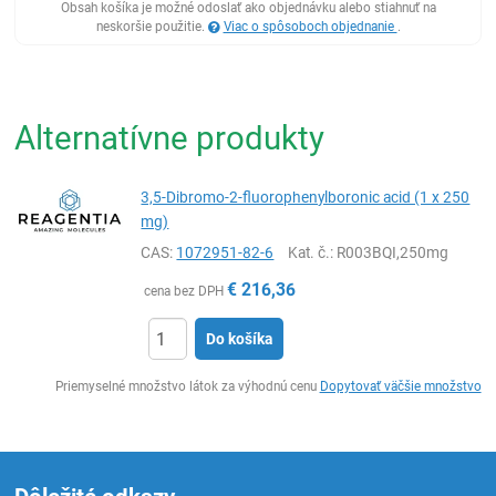
Obsah košíka je možné odoslať ako objednávku alebo stiahnuť na
neskoršie použitie.
Viac o spôsoboch objednanie
.
Alternatívne produkty
3,5-Dibromo-2-fluorophenylboronic acid (1 x 250
mg)
CAS:
1072951-82-6
Kat. č.
: R003BQI,250mg
€
216,36
cena bez DPH
Do košíka
Ks
Priemyselné množstvo látok za výhodnú cenu
Dopytovať väčšie množstvo