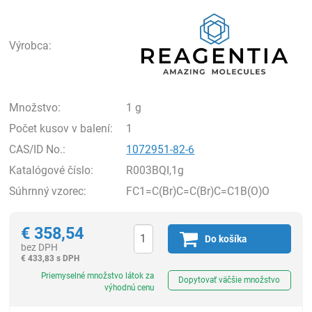
Rea
Výrobca:
Množstvo:
1 g
Počet kusov v balení:
1
CAS/ID No.:
1072951-82-6
Katalógové číslo:
R003BQI,1g
Súhrnný vzorec:
FC1=C(Br)C=C(Br)C=C1B(O)O
€
358,54
Do košíka
bez DPH
€
433,83 s DPH
Ks
Priemyselné množstvo látok za
Dopytovať väčšie množstvo
výhodnú cenu