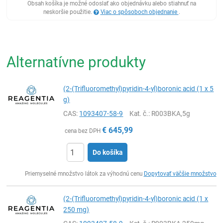
Obsah košíka je možné odoslať ako objednávku alebo stiahnuť na
neskoršie použitie.
Viac o spôsoboch objednanie
.
Alternatívne produkty
(2-(Trifluoromethyl)pyridin-4-yl)boronic acid (1 x 5
g)
CAS:
1093407-58-9
Kat. č.
: R003BKA,5g
€
645,99
cena bez DPH
Do košíka
Ks
Priemyselné množstvo látok za výhodnú cenu
Dopytovať väčšie množstvo
(2-(Trifluoromethyl)pyridin-4-yl)boronic acid (1 x
250 mg)