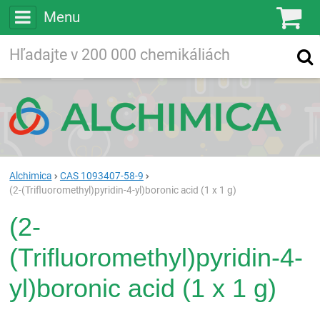
Menu
Ko
Vyhľadávajte
Vyhľadávanie
vo viac ako
200 000
chemických látkach
Hľadaj
Alchimica
CAS 1093407-58-9
(2-(Trifluoromethyl)pyridin-4-yl)boronic acid (1 x 1 g)
(2-
(Trifluoromethyl)pyridin-4-
yl)boronic acid (1 x 1 g)