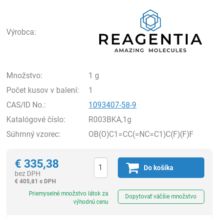
Rea
Výrobca:
Množstvo:
1 g
Počet kusov v balení:
1
CAS/ID No.:
1093407-58-9
Katalógové číslo:
R003BKA,1g
Súhrnný vzorec:
OB(O)C1=CC(=NC=C1)C(F)(F)F
€
335,38
Do košíka
bez DPH
€
405,81 s DPH
Ks
Priemyselné množstvo látok za
Dopytovať väčšie množstvo
výhodnú cenu