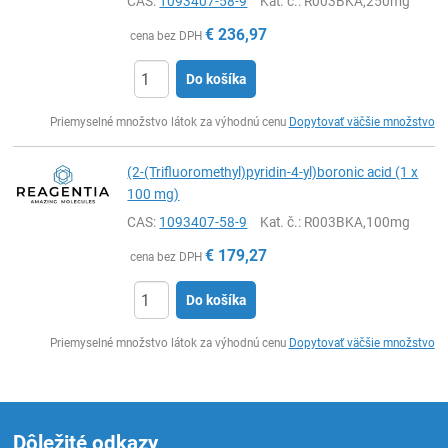
CAS:
1093407-58-9
Kat. č.
: R003BKA,250mg
€
236,97
cena bez DPH
Do košíka
Ks
Priemyselné množstvo látok za výhodnú cenu
Dopytovať väčšie množstvo
(2-(Trifluoromethyl)pyridin-4-yl)boronic acid (1 x
100 mg)
CAS:
1093407-58-9
Kat. č.
: R003BKA,100mg
€
179,27
cena bez DPH
Do košíka
Ks
Priemyselné množstvo látok za výhodnú cenu
Dopytovať väčšie množstvo
Dôležité odkazy