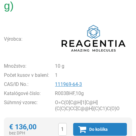
g)
Rea
Výrobca:
Množstvo:
10 g
Počet kusov v balení:
1
CAS/ID No.:
111969-64-3
Katalógové číslo:
R003BHF,10g
Súhrnný vzorec:
O=C(O[C@H]1[C@H]
(C(C)C)CC[C@@H](C)C1)C(O)O
€
136,00
Do košíka
bez DPH