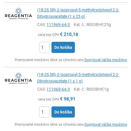
(1R,2S,5R)-2-Isopropyl-5-methylcyclohexyl 2,2-
Dihydroxyacetate (1 x 25 g)
CAS:
111969-64-3
Kat. č.
: R003BHF,25g
€
210,18
cena bez DPH
Do košíka
Ks
Priemyselné množstvo látok za výhodnú cenu
Dopytovať väčšie množstvo
(1R,2S,5R)-2-Isopropyl-5-methylcyclohexyl 2,2-
Dihydroxyacetate (1 x 1 g)
CAS:
111969-64-3
Kat. č.
: R003BHF,1g
€
98,91
cena bez DPH
Do košíka
Ks
Priemyselné množstvo látok za výhodnú cenu
Dopytovať väčšie množstvo