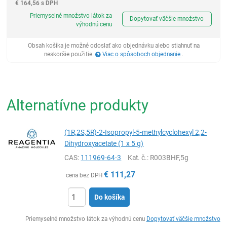
€
164,56 s DPH
Ks
Priemyselné množstvo látok za
Dopytovať väčšie množstvo
výhodnú cenu
Obsah košíka je možné odoslať ako objednávku alebo stiahnuť na
neskoršie použitie.
Viac o spôsoboch objednanie
.
Alternatívne produkty
(1R,2S,5R)-2-Isopropyl-5-methylcyclohexyl 2,2-
Dihydroxyacetate (1 x 5 g)
CAS:
111969-64-3
Kat. č.
: R003BHF,5g
€
111,27
cena bez DPH
Do košíka
Ks
Priemyselné množstvo látok za výhodnú cenu
Dopytovať väčšie množstvo