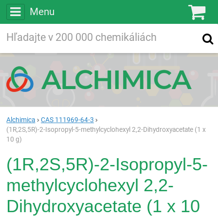
Menu
Ko
Vyhľadávajte
Vyhľadávanie
vo viac ako
200 000
chemických látkach
Hľadaj
Alchimica
CAS 111969-64-3
(1R,2S,5R)-2-Isopropyl-5-methylcyclohexyl 2,2-Dihydroxyacetate (1 x
10 g)
(1R,2S,5R)-2-Isopropyl-5-
methylcyclohexyl 2,2-
Dihydroxyacetate (1 x 10