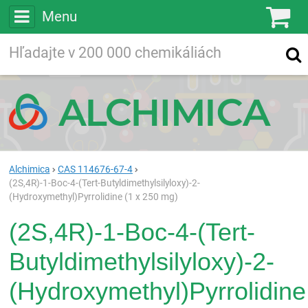
Menu
Ko
Vyhľadávajte
Vyhľadávanie
vo viac ako
200 000
chemických látkach
Hľadaj
Alchimica
CAS 114676-67-4
(2S,4R)-1-Boc-4-(Tert-Butyldimethylsilyloxy)-2-
(Hydroxymethyl)Pyrrolidine (1 x 250 mg)
(2S,4R)-1-Boc-4-(Tert-
Butyldimethylsilyloxy)-2-
(Hydroxymethyl)Pyrrolidine