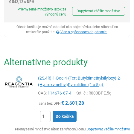
€
542,12 s DPH
Ks
Priemyselné množstvo látok za
Dopytovať väčšie množstvo
výhodnú cenu
Obsah košíka je možné odoslať ako objednávku alebo stiahnuť na
neskoršie použitie.
Viac o spôsoboch objednanie
.
Alternatívne produkty
(2S,4R)-1-Boc-4-(Tert-Butyldimethylsilyloxy)-2-
(Hydroxymethyl)Pyrrolidine (1 x 5 g)
CAS:
114676-67-4
Kat. č.
: R003BPE,5g
€
2.601,28
cena bez DPH
Do košíka
Ks
Priemyselné množstvo látok za výhodnú cenu
Dopytovať väčšie množstvo