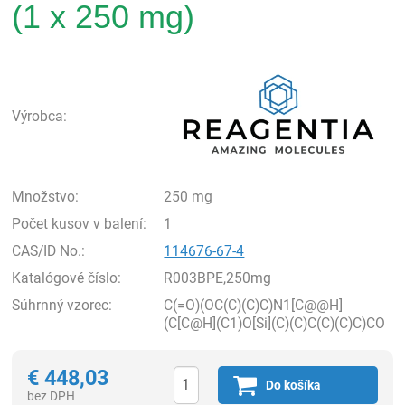
(1 x 250 mg)
Rea
Výrobca:
Množstvo:
250 mg
Počet kusov v balení:
1
CAS/ID No.:
114676-67-4
Katalógové číslo:
R003BPE,250mg
Súhrnný vzorec:
C(=O)(OC(C)(C)C)N1[C@@H]
(C[C@H](C1)O[Si](C)(C)C(C)(C)C)CO
€
448,03
Do košíka
bez DPH