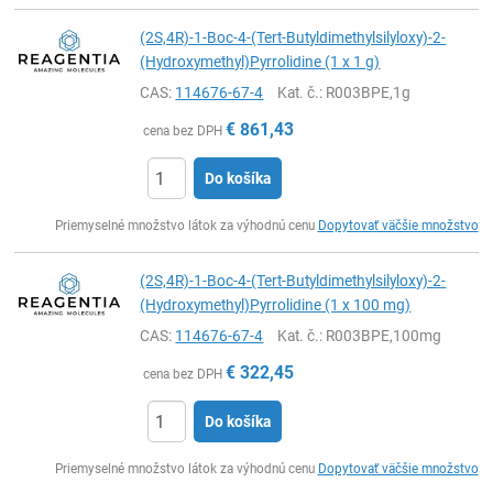
(2S,4R)-1-Boc-4-(Tert-Butyldimethylsilyloxy)-2-
(Hydroxymethyl)Pyrrolidine (1 x 1 g)
CAS:
114676-67-4
Kat. č.
: R003BPE,1g
€
861,43
cena bez DPH
Do košíka
Ks
Priemyselné množstvo látok za výhodnú cenu
Dopytovať väčšie množstvo
(2S,4R)-1-Boc-4-(Tert-Butyldimethylsilyloxy)-2-
(Hydroxymethyl)Pyrrolidine (1 x 100 mg)
CAS:
114676-67-4
Kat. č.
: R003BPE,100mg
€
322,45
cena bez DPH
Do košíka
Ks
Priemyselné množstvo látok za výhodnú cenu
Dopytovať väčšie množstvo