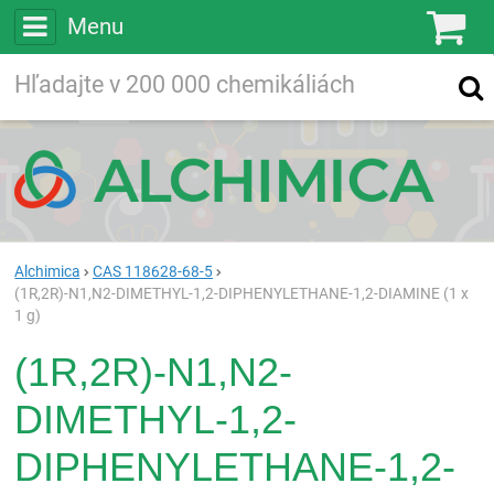
Menu
Ko
Vyhľadávajte
Vyhľadávanie
vo viac ako
200 000
chemických látkach
Hľadaj
Alchimica
CAS 118628-68-5
(1R,2R)-N1,N2-DIMETHYL-1,2-DIPHENYLETHANE-1,2-DIAMINE (1 x
1 g)
(1R,2R)-N1,N2-
DIMETHYL-1,2-
DIPHENYLETHANE-1,2-