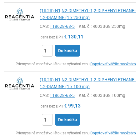
(1R,2R)-N1,N2-DIMETHYL-1,2-DIPHENYLETHANE-
1,2-DIAMINE (1 x 250 mg)
CAS:
118628-68-5
Kat. č.
: R003BG8,250mg
€
130,11
cena bez DPH
Do košíka
Ks
Priemyselné množstvo látok za výhodnú cenu
Dopytovať väčšie množstvo
(1R,2R)-N1,N2-DIMETHYL-1,2-DIPHENYLETHANE-
1,2-DIAMINE (1 x 100 mg)
CAS:
118628-68-5
Kat. č.
: R003BG8,100mg
€
99,13
cena bez DPH
Do košíka
Ks
Priemyselné množstvo látok za výhodnú cenu
Dopytovať väčšie množstvo