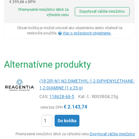
€
299,88 s DPH
Ks
Priemyselné množstvo látok za
Dopytovať väčšie množstvo
výhodnú cenu
Obsah košíka je možné odoslať ako objednávku alebo stiahnuť na
neskoršie použitie.
Viac o spôsoboch objednanie
.
Alternatívne produkty
(1R,2R)-N1,N2-DIMETHYL-1,2-DIPHENYLETHANE-
1,2-DIAMINE (1 x 25 g)
CAS:
118628-68-5
Kat. č.
: R003BG8,25g
€
2.143,74
cena bez DPH
Do košíka
Ks
Priemyselné množstvo látok za výhodnú cenu
Dopytovať väčšie množstvo