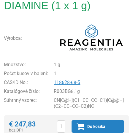
DIAMINE (1 x 1 g)
Rea
Výrobca:
Množstvo:
1 g
Počet kusov v balení:
1
CAS/ID No.:
118628-68-5
Katalógové číslo:
R003BG8,1g
Súhrnný vzorec:
CN[C@H](C1=CC=CC=C1)[C@@H]
(C2=CC=CC=C2)NC
€
247,83
Do košíka
bez DPH