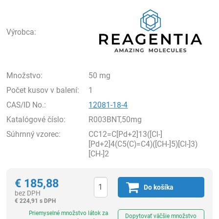
Rea
Výrobca:
Množstvo:
50 mg
Počet kusov v balení:
1
CAS/ID No.:
12081-18-4
Katalógové číslo:
R003BNT,50mg
Súhrnný vzorec:
CC12=C[Pd+2]13([Cl-]
[Pd+2]4(C5(C)=C4)([CH-]5)[Cl-]3)
[CH-]2
€
185,88
Do košíka
bez DPH
€
224,91 s DPH
Ks
Priemyselné množstvo látok za
Dopytovať väčšie množstvo