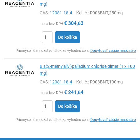
mg)
CAS:
12081-18-4
Kat. č.
: R003BNT,250mg
€
304,63
cena bez DPH
Do košíka
Ks
Priemyselné množstvo látok za výhodnú cenu
Dopytovať väčšie množstvo
Bis(2-methylallyl)palladium chloride dimer (1 x 100
mg)
CAS:
12081-18-4
Kat. č.
: R003BNT,100mg
€
241,64
cena bez DPH
Do košíka
Ks
Priemyselné množstvo látok za výhodnú cenu
Dopytovať väčšie množstvo