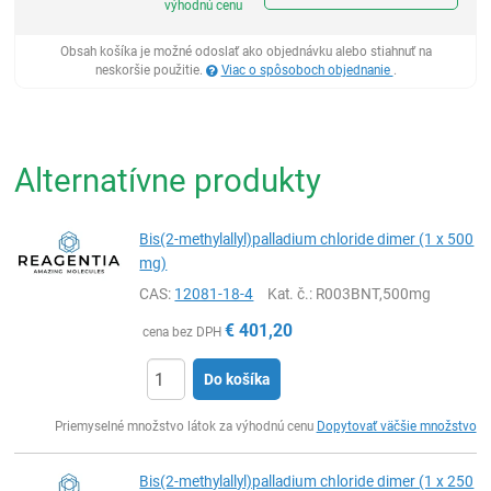
výhodnú cenu
Obsah košíka je možné odoslať ako objednávku alebo stiahnuť na
neskoršie použitie.
Viac o spôsoboch objednanie
.
Alternatívne produkty
Bis(2-methylallyl)palladium chloride dimer (1 x 500
mg)
CAS:
12081-18-4
Kat. č.
: R003BNT,500mg
€
401,20
cena bez DPH
Do košíka
Ks
Priemyselné množstvo látok za výhodnú cenu
Dopytovať väčšie množstvo
Bis(2-methylallyl)palladium chloride dimer (1 x 250