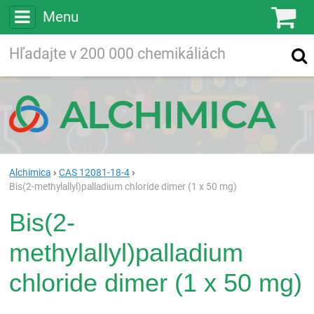
Menu
Ko
Vyhľadávajte
Vyhľadávanie
vo viac ako
200 000
chemických látkach
Hľadaj
Alchimica
CAS 12081-18-4
Bis(2-methylallyl)palladium chloride dimer (1 x 50 mg)
Bis(2-
methylallyl)palladium
chloride dimer (1 x 50 mg)