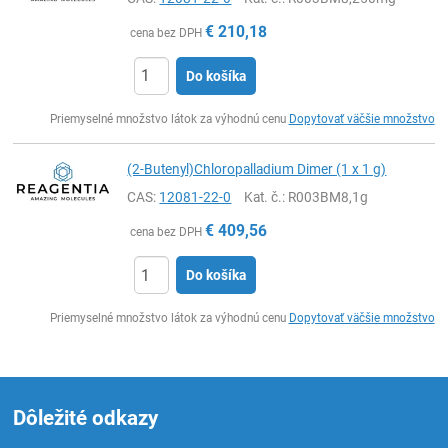
€
210,18
cena bez DPH
Do košíka
Ks
Priemyselné množstvo látok za výhodnú cenu
Dopytovať väčšie množstvo
(2-Butenyl)Chloropalladium Dimer (1 x 1 g)
CAS:
12081-22-0
Kat. č.
: R003BM8,1g
€
409,56
cena bez DPH
Do košíka
Ks
Priemyselné množstvo látok za výhodnú cenu
Dopytovať väčšie množstvo
Dôležité odkazy