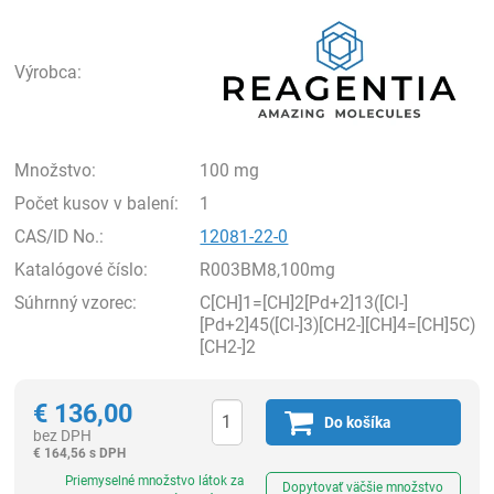
Rea
Výrobca:
Množstvo:
100 mg
Počet kusov v balení:
1
CAS/ID No.:
12081-22-0
Katalógové číslo:
R003BM8,100mg
Súhrnný vzorec:
C[CH]1=[CH]2[Pd+2]13([Cl-]
[Pd+2]45([Cl-]3)[CH2-][CH]4=[CH]5C)
[CH2-]2
€
136,00
Do košíka
bez DPH
€
164,56 s DPH
Ks
Priemyselné množstvo látok za
Dopytovať väčšie množstvo