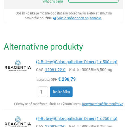
výhodnú cenu
Obsah košíka je možné odoslať ako objednávku alebo stiahnuť na
neskoršie použitie.
Viac o spôsoboch objednanie
.
Alternatívne produkty
(2-Butenyl)Chloropalladium Dimer (1 x 500 mg)
CAS:
12081-22-0
Kat. č.
: R003BM8,500mg
€
298,79
cena bez DPH
Do košíka
Ks
Priemyselné množstvo látok za výhodnú cenu
Dopytovať väčšie množstvo
(2-Butenyl)Chloropalladium Dimer (1 x 250 mg)
CAS:
12081-22-0
Kat. č.
: R003BM8,250mg