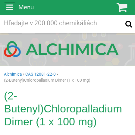
Menu
Ko
Vyhľadávajte
Vyhľadávanie
vo viac ako
200 000
chemických látkach
Hľadaj
Alchimica
CAS 12081-22-0
(2-Butenyl)Chloropalladium Dimer (1 x 100 mg)
(2-
Butenyl)Chloropalladium
Dimer (1 x 100 mg)