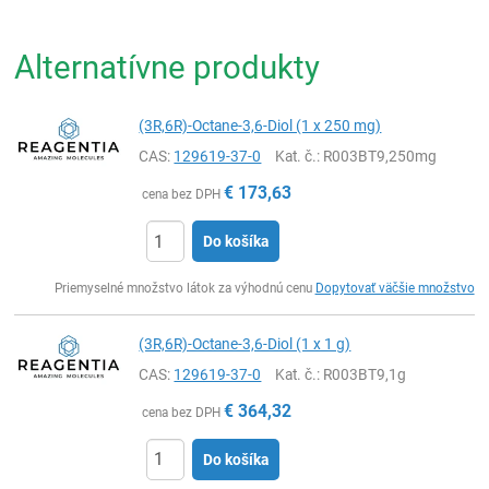
Alternatívne produkty
(3R,6R)-Octane-3,6-Diol (1 x 250 mg)
CAS:
129619-37-0
Kat. č.
: R003BT9,250mg
€
173,63
cena bez DPH
Do košíka
Ks
Priemyselné množstvo látok za výhodnú cenu
Dopytovať väčšie množstvo
(3R,6R)-Octane-3,6-Diol (1 x 1 g)
CAS:
129619-37-0
Kat. č.
: R003BT9,1g
€
364,32
cena bez DPH
Do košíka