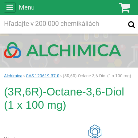
Menu
Ko
Vyhľadávajte
Vyhľadávanie
vo viac ako
200 000
chemických látkach
Hľadaj
Alchimica
CAS 129619-37-0
(3R,6R)-Octane-3,6-Diol (1 x 100 mg)
(3R,6R)-Octane-3,6-Diol
(1 x 100 mg)
Rea