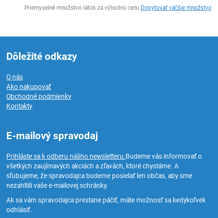
Ks
Priemyselné množstvo látok za výhodnú cenu
Dopytovať väčšie množstvo
Dôležité odkazy
O nás
Ako nakupovať
Obchodné podmienky
Kontakty
E-mailový spravodaj
Prihláste sa k odberu nášho newsletteru.
Budeme vás informovať o
všetkých zaujímavých akciách a zľavách, ktoré chystáme. A
sľubujeme, že spravodajca budeme posielať len občas, aby sme
nezahltili vaše e-mailovej schránky.
Ak sa vám spravodajca prestane páčiť, máte možnosť sa kedykoľvek
odhlásiť.