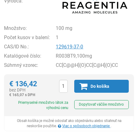
Výrobca:
Množstvo:
100 mg
Počet kusov v balení:
1
CAS/ID No.:
129619-37-0
Katalógové číslo:
R003BT9,100mg
Súhrnný vzorec:
CC[C@@H](O)CC[C@H](O)CC
€
136,42
Do košíka
bez DPH
€
165,07 s DPH
Ks
Priemyselné množstvo látok za
Dopytovať väčšie množstvo
výhodnú cenu
Obsah košíka je možné odoslať ako objednávku alebo stiahnuť na
neskoršie použitie.
Viac o spôsoboch objednanie
.