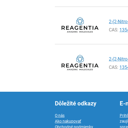
2-(2-Nitr
CAS:
135
2-(2-Nitro
CAS:
135
Dôležité odkazy
E-
O nás
Prih
Ako nakupovať
zauj
Obchodné podmienky
spra