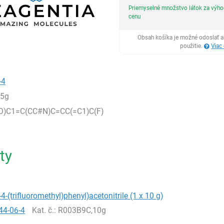
Priemyselné množstvo látok za výh
cenu
Obsah košíka je možné odoslať a
použitie.
Viac
-4
,5g
(=O)C1=C(CC#N)C=CC(=C1)C(F)
ty
-4-(trifluoromethyl)phenyl)acetonitrile (1 x 10 g)
44-06-4
Kat. č.
: R003B9C,10g