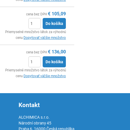
€
105,09
cena bez DPH
Do košíka
Ks
Priemyselné množstvo látok za výhodnú
cenu
Dopytovať väčšie množstvo
€
136,00
cena bez DPH
Do košíka
Ks
Priemyselné množstvo látok za výhodnú
cenu
Dopytovať väčšie množstvo
Kontakt
ALCHIMICA s.r.o.
Národní obrany 45
Praha 6
,
16000
Česká republika