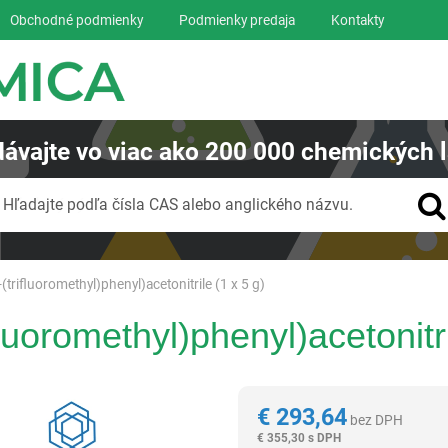
Obchodné podmienky
Podmienky predaja
Kontakty
ávajte
vo viac ako
200 000
chemických l
Vyhľadávanie
Hľadajte podľa čísla CAS alebo anglického názvu.
-(trifluoromethyl)phenyl)acetonitrile (1 x 5 g)
fluoromethyl)phenyl)acetonitri
Reagentia
€
293,64
bez DPH
€
355,30 s DPH