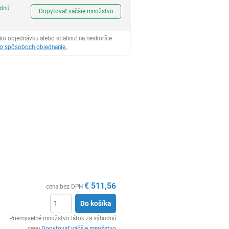
Ks
odnú
Dopytovať väčšie množstvo
ko objednávku alebo stiahnuť na neskoršie
 o spôsoboch objednanie
.
€
511,56
cena bez DPH
Do košíka
Ks
Priemyselné množstvo látok za výhodnú
cenu
Dopytovať väčšie množstvo