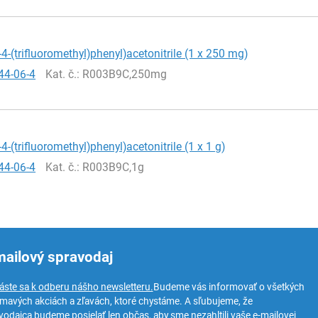
o-4-(trifluoromethyl)phenyl)acetonitrile (1 x 250 mg)
44-06-4
Kat. č.
: R003B9C,250mg
-4-(trifluoromethyl)phenyl)acetonitrile (1 x 1 g)
44-06-4
Kat. č.
: R003B9C,1g
mailový spravodaj
láste sa k odberu nášho newsletteru.
Budeme vás informovať o všetkých
ímavých akciách a zľavách, ktoré chystáme. A sľubujeme, že
vodajca budeme posielať len občas, aby sme nezahltili vaše e-mailovej