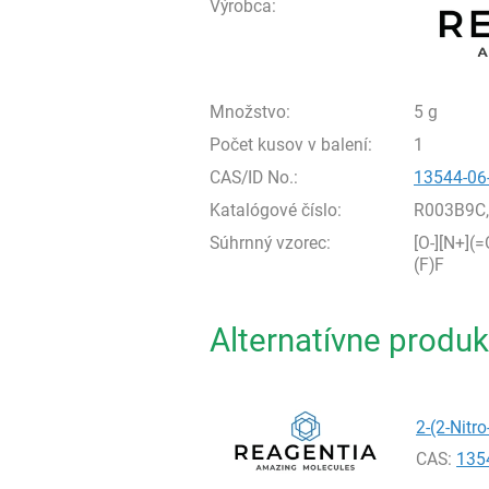
Výrobca:
Množstvo:
5 g
Počet kusov v balení:
1
CAS/ID No.:
13544-06
Katalógové číslo:
R003B9C
Súhrnný vzorec:
[O-][N+]
(F)F
Alternatívne produk
2-(2-Nitro
CAS:
135