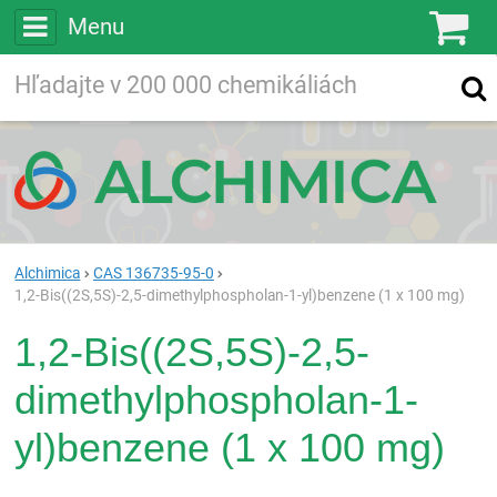
Menu
Ko
Vyhľadávajte
Vyhľadávanie
vo viac ako
200 000
chemických látkach
Hľadaj
Alchimica
CAS 136735-95-0
1,2-Bis((2S,5S)-2,5-dimethylphospholan-1-yl)benzene (1 x 100 mg)
1,2-Bis((2S,5S)-2,5-
dimethylphospholan-1-
yl)benzene (1 x 100 mg)