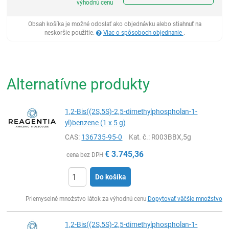
výhodnú cenu
Obsah košíka je možné odoslať ako objednávku alebo stiahnuť na
neskoršie použitie.
Viac o spôsoboch objednanie
.
Alternatívne produkty
1,2-Bis((2S,5S)-2,5-dimethylphospholan-1-
yl)benzene (1 x 5 g)
CAS:
136735-95-0
Kat. č.
: R003BBX,5g
€
3.745,36
cena bez DPH
Do košíka
Ks
Priemyselné množstvo látok za výhodnú cenu
Dopytovať väčšie množstvo
1,2-Bis((2S,5S)-2,5-dimethylphospholan-1-