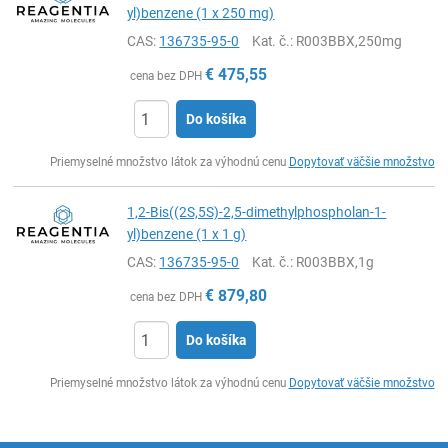
yl)benzene (1 x 250 mg)
CAS:
136735-95-0
Kat. č.
: R003BBX,250mg
€
475,55
cena bez DPH
Do košíka
Ks
Priemyselné množstvo látok za výhodnú cenu
Dopytovať väčšie množstvo
1,2-Bis((2S,5S)-2,5-dimethylphospholan-1-
yl)benzene (1 x 1 g)
CAS:
136735-95-0
Kat. č.
: R003BBX,1g
€
879,80
cena bez DPH
Do košíka
Ks
Priemyselné množstvo látok za výhodnú cenu
Dopytovať väčšie množstvo