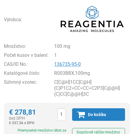
Rea
Výrobca:
Množstvo:
100 mg
Počet kusov v balení:
1
CAS/ID No.:
136735-95-0
Katalógové číslo:
R003BBX,100mg
Súhrnný vzorec:
C[C@H]1CC[C@H]
(C)P1C2=CC=CC=C2P3[C@@H]
(C)CC[C@@H]3C
€
278,81
Do košíka
bez DPH
€
337,36 s DPH
Ks
Priemyselné množstvo látok za
Dopytovať väčšie množstvo