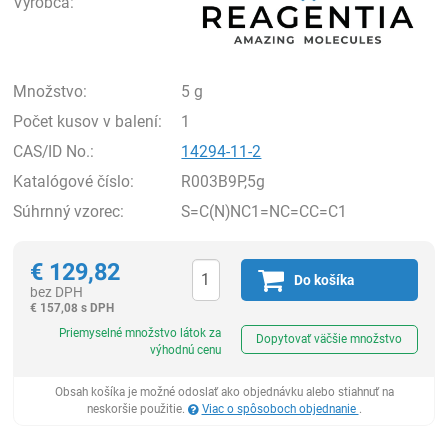
Výrobca:
Množstvo:
5 g
Počet kusov v balení:
1
CAS/ID No.:
14294-11-2
Katalógové číslo:
R003B9P,5g
Súhrnný vzorec:
S=C(N)NC1=NC=CC=C1
€
129,82
Do košíka
bez DPH
€
157,08 s DPH
Ks
Priemyselné množstvo látok za
Dopytovať väčšie množstvo
výhodnú cenu
Obsah košíka je možné odoslať ako objednávku alebo stiahnuť na
neskoršie použitie.
Viac o spôsoboch objednanie
.