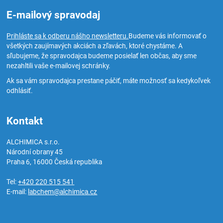
E-mailový spravodaj
Prihláste sa k odberu nášho newsletteru.
Budeme vás informovať o
všetkých zaujímavých akciách a zľavách, ktoré chystáme. A
sľubujeme, že spravodajca budeme posielať len občas, aby sme
nezahltili vaše e-mailovej schránky.
Ak sa vám spravodajca prestane páčiť, máte možnosť sa kedykoľvek
odhlásiť.
Kontakt
ALCHIMICA s.r.o.
Národní obrany 45
Praha 6
,
16000
Česká republika
Tel:
+420 220 515 541
E-mail:
labchem@alchimica.cz