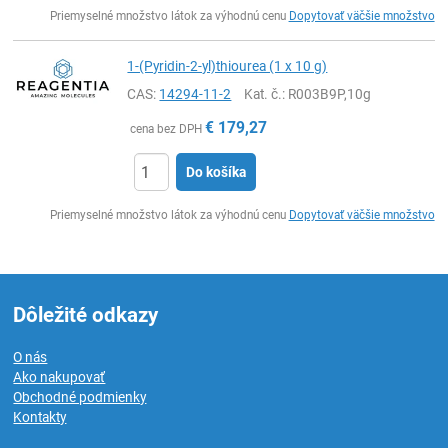
Ks
Priemyselné množstvo látok za výhodnú cenu
Dopytovať väčšie množstvo
1-(Pyridin-2-yl)thiourea (1 x 10 g)
CAS:
14294-11-2
Kat. č.
: R003B9P,10g
€
179,27
cena bez DPH
Do košíka
Ks
Priemyselné množstvo látok za výhodnú cenu
Dopytovať väčšie množstvo
Dôležité odkazy
O nás
Ako nakupovať
Obchodné podmienky
Kontakty