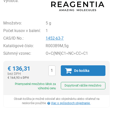
Výrobca:
Množstvo:
5 g
Počet kusov v balení:
1
CAS/ID No.:
1452-63-7
Katalógové číslo:
R003B9M,5g
Súhrnný vzorec:
O=C(NN)C1=NC=CC=C1
€
136,31
Do košíka
bez DPH
€
164,93 s DPH
Ks
Priemyselné množstvo látok za
Dopytovať väčšie množstvo
výhodnú cenu
Obsah košíka je možné odoslať ako objednávku alebo stiahnuť na
neskoršie použitie.
Viac o spôsoboch objednanie
.