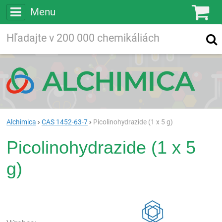
Menu
Ko
Vyhľadávajte
Vyhľadávanie
vo viac ako
200 000
chemických látkach
Hľadaj
Alchimica
CAS 1452-63-7
Picolinohydrazide (1 x 5 g)
Picolinohydrazide (1 x 5
g)
Rea