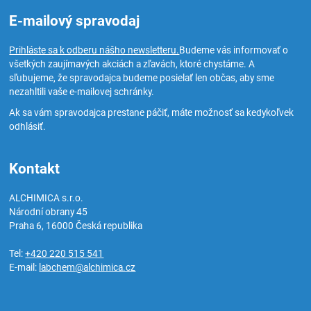
E-mailový spravodaj
Prihláste sa k odberu nášho newsletteru.
Budeme vás informovať o
všetkých zaujímavých akciách a zľavách, ktoré chystáme. A
sľubujeme, že spravodajca budeme posielať len občas, aby sme
nezahltili vaše e-mailovej schránky.
Ak sa vám spravodajca prestane páčiť, máte možnosť sa kedykoľvek
odhlásiť.
Kontakt
ALCHIMICA s.r.o.
Národní obrany 45
Praha 6
,
16000
Česká republika
Tel:
+420 220 515 541
E-mail:
labchem@alchimica.cz