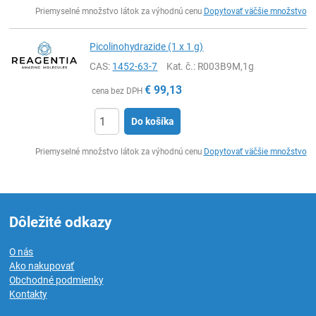
Ks
Priemyselné množstvo látok za výhodnú cenu
Dopytovať väčšie množstvo
Picolinohydrazide (1 x 1 g)
CAS:
1452-63-7
Kat. č.
: R003B9M,1g
€
99,13
cena bez DPH
Do košíka
Ks
Priemyselné množstvo látok za výhodnú cenu
Dopytovať väčšie množstvo
Dôležité odkazy
O nás
Ako nakupovať
Obchodné podmienky
Kontakty