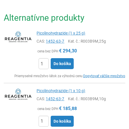
Alternatívne produkty
Picolinohydrazide (1 x 25 g)
CAS:
1452-63-7
Kat. č.
: R003B9M,25g
€
294,30
cena bez DPH
Do košíka
Ks
Priemyselné množstvo látok za výhodnú cenu
Dopytovať väčšie množstvo
Picolinohydrazide (1 x 10 g)
CAS:
1452-63-7
Kat. č.
: R003B9M,10g
€
185,88
cena bez DPH
Do košíka