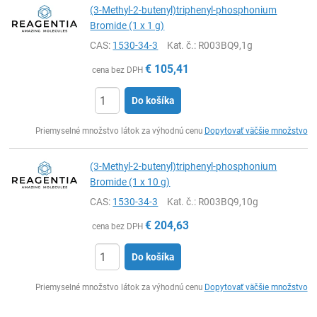
(3-Methyl-2-butenyl)triphenyl-phosphonium
Bromide (1 x 1 g)
CAS:
1530-34-3
Kat. č.
: R003BQ9,1g
€
105,41
cena bez DPH
Do košíka
Ks
Priemyselné množstvo látok za výhodnú cenu
Dopytovať väčšie množstvo
(3-Methyl-2-butenyl)triphenyl-phosphonium
Bromide (1 x 10 g)
CAS:
1530-34-3
Kat. č.
: R003BQ9,10g
€
204,63
cena bez DPH
Do košíka
Ks
Priemyselné množstvo látok za výhodnú cenu
Dopytovať väčšie množstvo