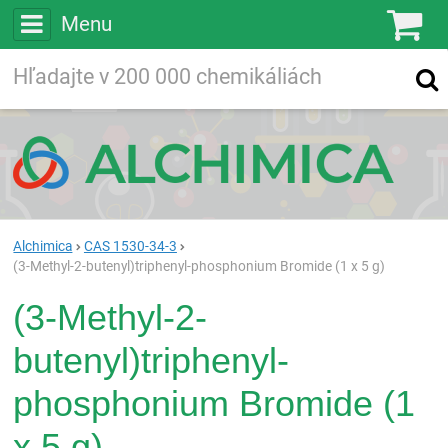
Menu
Ko
Vyhľadávajte
Vyhľadávanie
vo viac ako
200 000
chemických látkach
Hľadaj
Alchimica
CAS 1530-34-3
(3-Methyl-2-butenyl)triphenyl-phosphonium Bromide (1 x 5 g)
(3-Methyl-2-
butenyl)triphenyl-
phosphonium Bromide (1
x 5 g)