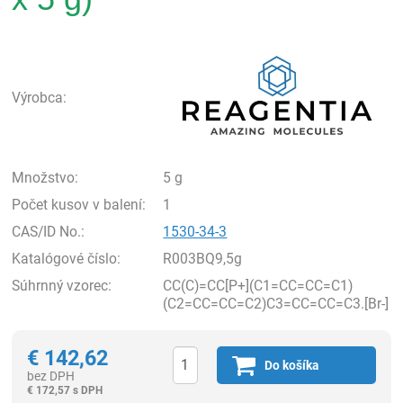
Rea
Výrobca:
Množstvo:
5 g
Počet kusov v balení:
1
CAS/ID No.:
1530-34-3
Katalógové číslo:
R003BQ9,5g
Súhrnný vzorec:
CC(C)=CC[P+](C1=CC=CC=C1)
(C2=CC=CC=C2)C3=CC=CC=C3.[Br-]
€
142,62
Do košíka
bez DPH
€
172,57 s DPH
Ks