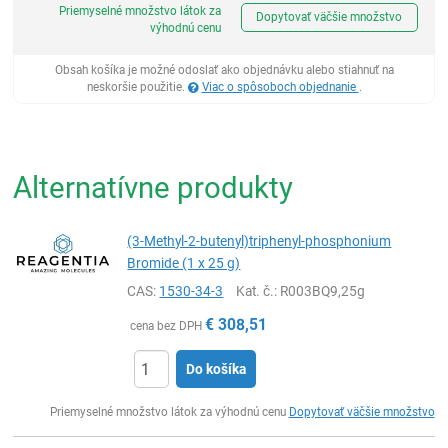
Priemyselné množstvo látok za
Dopytovať väčšie množstvo
výhodnú cenu
Obsah košíka je možné odoslať ako objednávku alebo stiahnuť na
neskoršie použitie.
Viac o spôsoboch objednanie
.
Alternatívne produkty
(3-Methyl-2-butenyl)triphenyl-phosphonium
Bromide (1 x 25 g)
CAS:
1530-34-3
Kat. č.
: R003BQ9,25g
€
308,51
cena bez DPH
Do košíka
Ks
Priemyselné množstvo látok za výhodnú cenu
Dopytovať väčšie množstvo