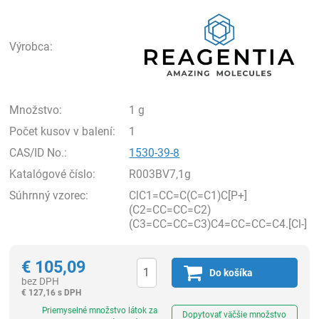
Rea
Výrobca:
Množstvo:
1 g
Počet kusov v balení:
1
CAS/ID No.:
1530-39-8
Katalógové číslo:
R003BV7,1g
Súhrnný vzorec:
ClC1=CC=C(C=C1)C[P+]
(C2=CC=CC=C2)
(C3=CC=CC=C3)C4=CC=CC=C4.[Cl-]
€
105,09
Do košíka
bez DPH
€
127,16 s DPH
Ks
Priemyselné množstvo látok za
Dopytovať väčšie množstvo