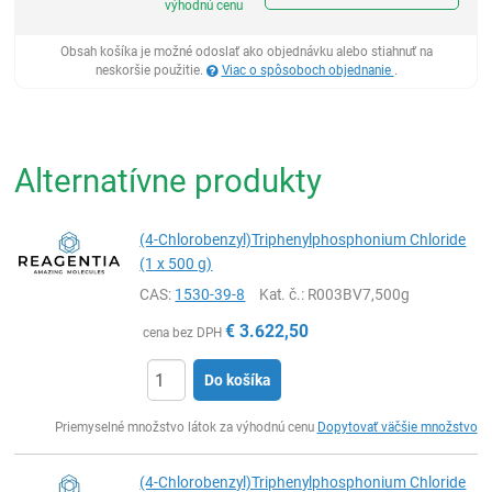
výhodnú cenu
Obsah košíka je možné odoslať ako objednávku alebo stiahnuť na
neskoršie použitie.
Viac o spôsoboch objednanie
.
Alternatívne produkty
(4-Chlorobenzyl)Triphenylphosphonium Chloride
(1 x 500 g)
CAS:
1530-39-8
Kat. č.
: R003BV7,500g
€
3.622,50
cena bez DPH
Do košíka
Ks
Priemyselné množstvo látok za výhodnú cenu
Dopytovať väčšie množstvo
(4-Chlorobenzyl)Triphenylphosphonium Chloride