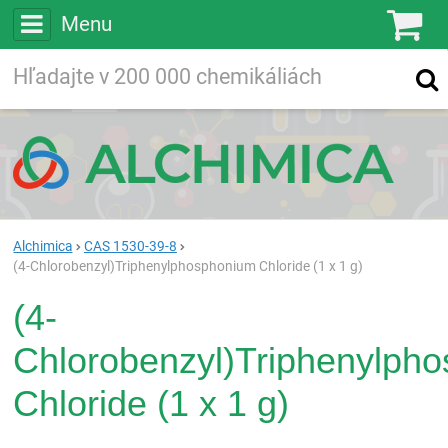
Menu
Ko
Vyhľadávajte
Vyhľadávanie
vo viac ako
200 000
chemických látkach
Hľadaj
Alchimica
CAS 1530-39-8
(4-Chlorobenzyl)Triphenylphosphonium Chloride (1 x 1 g)
(4-
Chlorobenzyl)Triphenylph
Chloride (1 x 1 g)