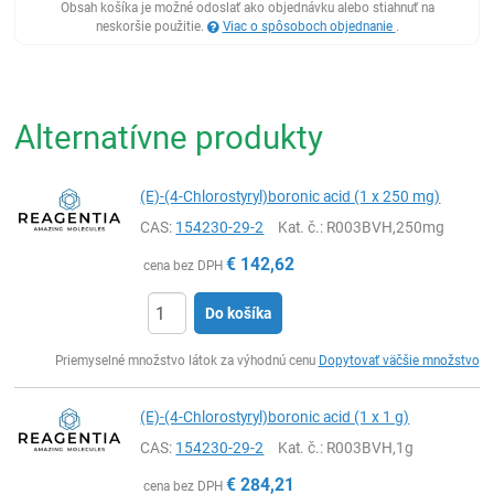
Obsah košíka je možné odoslať ako objednávku alebo stiahnuť na
neskoršie použitie.
Viac o spôsoboch objednanie
.
Alternatívne produkty
(E)-(4-Chlorostyryl)boronic acid (1 x 250 mg)
CAS:
154230-29-2
Kat. č.
: R003BVH,250mg
€
142,62
cena bez DPH
Do košíka
Ks
Priemyselné množstvo látok za výhodnú cenu
Dopytovať väčšie množstvo
(E)-(4-Chlorostyryl)boronic acid (1 x 1 g)
CAS:
154230-29-2
Kat. č.
: R003BVH,1g
€
284,21
cena bez DPH