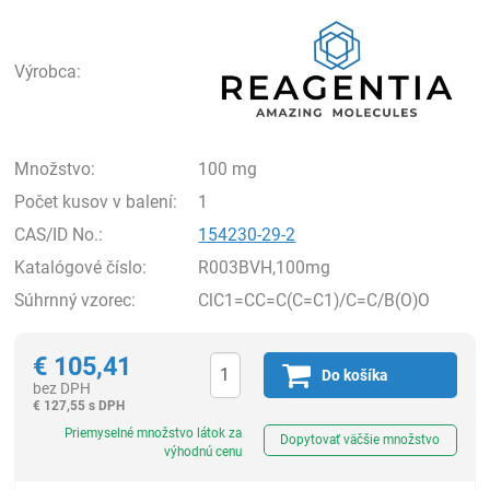
Rea
Výrobca:
Množstvo:
100 mg
Počet kusov v balení:
1
CAS/ID No.:
154230-29-2
Katalógové číslo:
R003BVH,100mg
Súhrnný vzorec:
ClC1=CC=C(C=C1)/C=C/B(O)O
€
105,41
Do košíka
bez DPH
€
127,55 s DPH
Ks
Priemyselné množstvo látok za
Dopytovať väčšie množstvo
výhodnú cenu