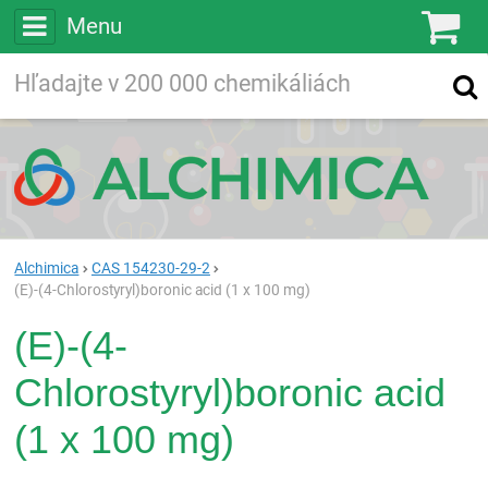
Menu
Ko
Vyhľadávajte
Vyhľadávanie
vo viac ako
200 000
chemických látkach
Hľadaj
Alchimica
CAS 154230-29-2
(E)-(4-Chlorostyryl)boronic acid (1 x 100 mg)
(E)-(4-
Chlorostyryl)boronic acid
(1 x 100 mg)