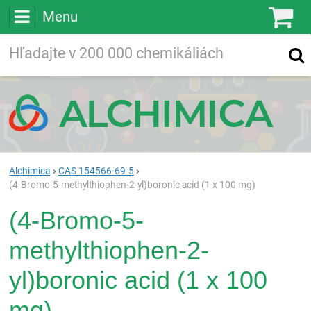
Menu
Ko
Vyhľadávajte
Vyhľadávanie
vo viac ako
200 000
chemických látkach
Hľadaj
Alchimica
CAS 154566-69-5
(4-Bromo-5-methylthiophen-2-yl)boronic acid (1 x 100 mg)
(4-Bromo-5-
methylthiophen-2-
yl)boronic acid (1 x 100
mg)