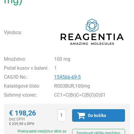
Rea
Výrobca:
Množstvo:
100 mg
Počet kusov v balení:
1
CAS/ID No.:
154566-69-5
Katalógové číslo:
R003BUR,100mg
Súhrnný vzorec:
CC1=C(Br)C=C(B(O)O)S1
€
198,26
Do košíka
bez DPH
€
239,90 s DPH
Ks
Priemyselné množstvo látok za
Dopytovať väčšie množstvo