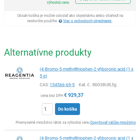
výhodnú cenu
Obsah košíka je možné odoslať ako objednávku alebo stiahnuť na
neskoršie použitie.
Viac o spôsoboch objednanie
.
Alternatívne produkty
(4-Bromo-5-methylthiophen-2-yl)boronic acid (1 x
5 g)
CAS:
154566-69-5
Kat. č.
: R003BUR,5g
€
929,37
cena bez DPH
Do košíka
Ks
Priemyselné množstvo látok za výhodnú cenu
Dopytovať väčšie množstvo
(4-Bromo-5-methylthiophen-2-yl)boronic acid (1 x