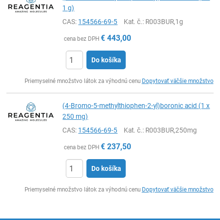
1 g)
CAS:
154566-69-5
Kat. č.
: R003BUR,1g
€
443,00
cena bez DPH
Do košíka
Ks
Priemyselné množstvo látok za výhodnú cenu
Dopytovať väčšie množstvo
(4-Bromo-5-methylthiophen-2-yl)boronic acid (1 x
250 mg)
CAS:
154566-69-5
Kat. č.
: R003BUR,250mg
€
237,50
cena bez DPH
Do košíka
Ks
Priemyselné množstvo látok za výhodnú cenu
Dopytovať väčšie množstvo