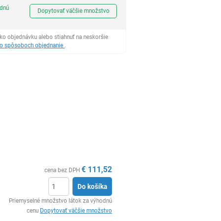
Ks
odnú
Dopytovať väčšie množstvo
ko objednávku alebo stiahnuť na neskoršie
 o spôsoboch objednanie
.
€
111,52
cena bez DPH
Do košíka
Ks
Priemyselné množstvo látok za výhodnú
cenu
Dopytovať väčšie množstvo