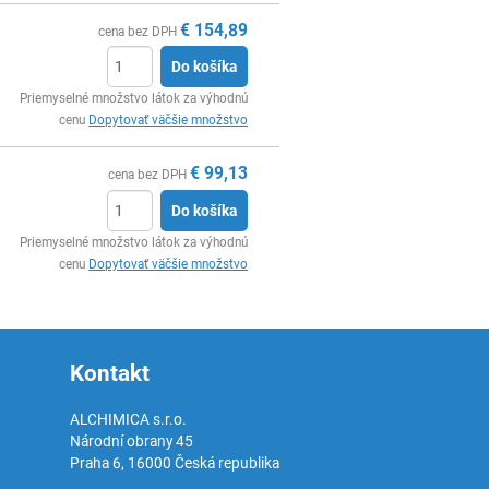
€
154,89
cena bez DPH
Do košíka
Ks
Priemyselné množstvo látok za výhodnú
cenu
Dopytovať väčšie množstvo
€
99,13
cena bez DPH
Do košíka
Ks
Priemyselné množstvo látok za výhodnú
cenu
Dopytovať väčšie množstvo
Kontakt
ALCHIMICA s.r.o.
Národní obrany 45
Praha 6
,
16000
Česká republika