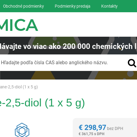
Obchodné podmienky
Podmienky predaja
Kontakty
ávajte
vo viac ako
200 000
chemických l
Vyhľadávanie
Hľadajte podľa čísla CAS alebo anglického názvu.
ne-2,5-diol (1 x 5 g)
2,5-diol (1 x 5 g)
Reagentia
€
298,97
bez DPH
€
361,75 s DPH