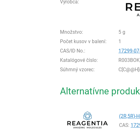
Výrobca:
Množstvo:
5 g
Počet kusov v balení:
1
CAS/ID No.:
17299-07
Katalógové číslo:
R003BOK
Súhrnný vzorec:
C[C@@H]
Alternatívne produk
(2R,5R)-H
CAS:
172