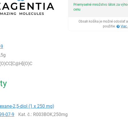
Priemyselné množstvo látok za výh
cenu
Obsah košíka je možné odoslať a
použitie.
Viac
-9
,5g
(O)CC[C@H](O)C
ty
exane-2,5-diol (1 x 250 mg)
99-07-9
Kat. č.
: R003BOK,250mg