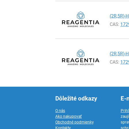
(2R,5R)-H
CAS:
172
(2R,5R)-H
CAS:
172
Dôležité odkazy
E-
O nás
Prih
Ako nakupovať
zauj
Obchodné podmienky
spra
Kontakty
schr