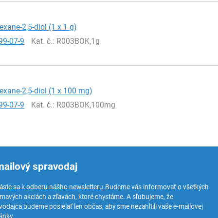
exane-2,5-diol (1 x 1 g)
99-07-9
Kat. č.
: R003BOK,1g
exane-2,5-diol (1 x 100 mg)
99-07-9
Kat. č.
: R003BOK,100mg
mailový spravodaj
láste sa k odberu nášho newsletteru.
Budeme vás informovať o všetkých
ímavých akciách a zľavách, ktoré chystáme. A sľubujeme, že
vodajca budeme posielať len občas, aby sme nezahltili vaše e-mailovej
ánky.