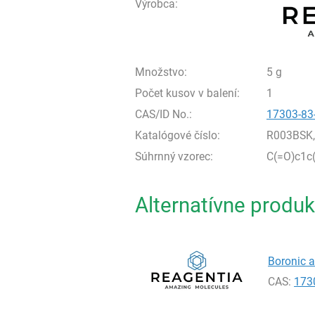
Výrobca:
Množstvo:
5 g
Počet kusov v balení:
1
CAS/ID No.:
17303-83
Katalógové číslo:
R003BSK
Súhrnný vzorec:
C(=O)c1c
Alternatívne produk
Boronic a
CAS:
173