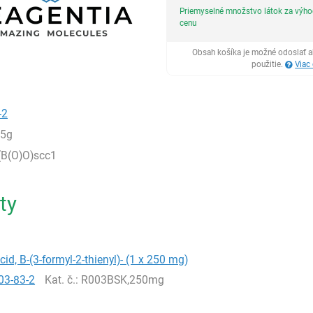
Priemyselné množstvo látok za výh
cenu
Obsah košíka je možné odoslať a
použitie.
Viac
-2
,5g
(B(O)O)scc1
ty
cid, B-(3-formyl-2-thienyl)- (1 x 250 mg)
03-83-2
Kat. č.
: R003BSK,250mg