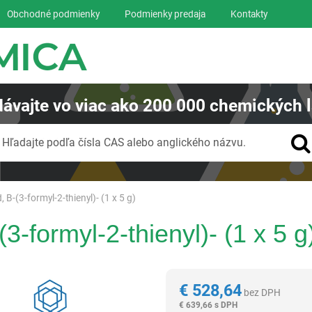
Obchodné podmienky
Podmienky predaja
Kontakty
ávajte
vo viac ako
200 000
chemických l
Vyhľadávanie
Hľadajte podľa čísla CAS alebo anglického názvu.
, B-(3-formyl-2-thienyl)- (1 x 5 g)
(3-formyl-2-thienyl)- (1 x 5 g
Reagentia
€
528,64
bez DPH
€
639,66 s DPH