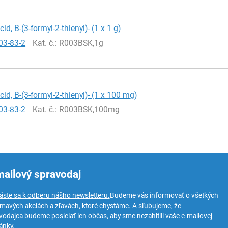
id, B-(3-formyl-2-thienyl)- (1 x 1 g)
03-83-2
Kat. č.
: R003BSK,1g
cid, B-(3-formyl-2-thienyl)- (1 x 100 mg)
03-83-2
Kat. č.
: R003BSK,100mg
mailový spravodaj
láste sa k odberu nášho newsletteru.
Budeme vás informovať o všetkých
ímavých akciách a zľavách, ktoré chystáme. A sľubujeme, že
vodajca budeme posielať len občas, aby sme nezahltili vaše e-mailovej
ánky.