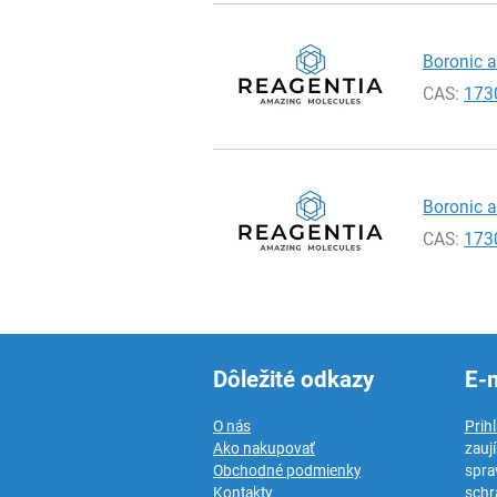
Boronic ac
CAS:
173
Boronic a
CAS:
173
Dôležité odkazy
E-
O nás
Prih
Ako nakupovať
zauj
Obchodné podmienky
spra
Kontakty
schr