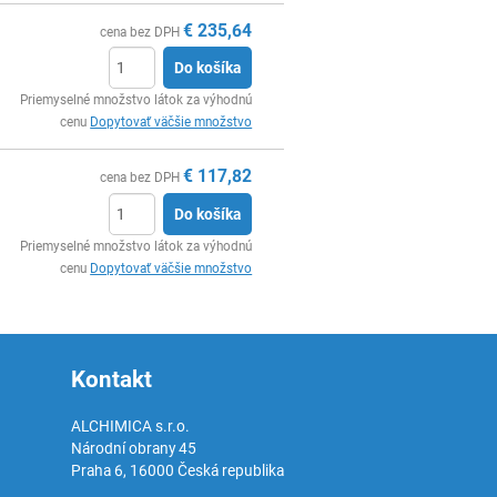
€
235,64
cena bez DPH
Do košíka
Ks
Priemyselné množstvo látok za výhodnú
cenu
Dopytovať väčšie množstvo
€
117,82
cena bez DPH
Do košíka
Ks
Priemyselné množstvo látok za výhodnú
cenu
Dopytovať väčšie množstvo
Kontakt
ALCHIMICA s.r.o.
Národní obrany 45
Praha 6
,
16000
Česká republika