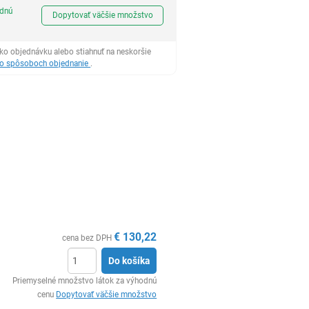
Ks
odnú
Dopytovať väčšie množstvo
ko objednávku alebo stiahnuť na neskoršie
 o spôsoboch objednanie
.
€
130,22
cena bez DPH
Do košíka
Ks
Priemyselné množstvo látok za výhodnú
cenu
Dopytovať väčšie množstvo