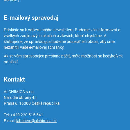
Kontakty
E-mailový spravodaj
Prihláste sa k odberu nášho newsletteru.
Budeme vás informovať o
všetkých zaujímavých akciách a zľavách, ktoré chystáme. A
sľubujeme, že spravodajca budeme posielať len občas, aby sme
nezahltili vaše e-mailovej schránky.
Ak sa vám spravodajca prestane páčiť, máte možnosť sa kedykoľvek
odhlásiť.
Kontakt
ALCHIMICA s.r.o.
Národní obrany 45
Praha 6
,
16000
Česká republika
Tel:
+420 220 515 541
E-mail:
labchem@alchimica.cz