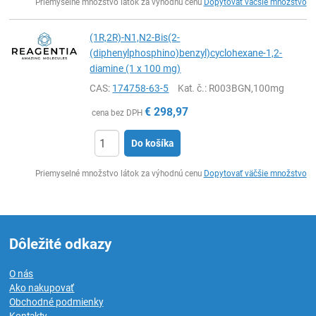
Priemyselné množstvo látok za výhodnú cenu
Dopytovať väčšie množstvo
(1R,2R)-N1,N2-Bis(2-
(diphenylphosphino)benzyl)cyclohexane-1,2-
diamine (1 x 100 mg)
CAS:
174758-63-5
Kat. č.
: R003BGN,100mg
€
298,97
cena bez DPH
Do košíka
Ks
Priemyselné množstvo látok za výhodnú cenu
Dopytovať väčšie množstvo
Dôležité odkazy
O nás
Ako nakupovať
Obchodné podmienky