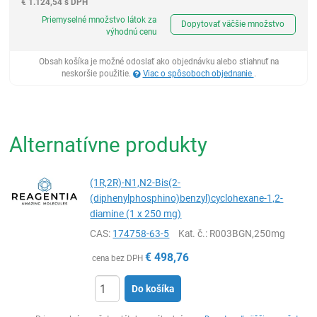
€
1.124,54 s DPH
Ks
Priemyselné množstvo látok za
Dopytovať väčšie množstvo
výhodnú cenu
Obsah košíka je možné odoslať ako objednávku alebo stiahnuť na
neskoršie použitie.
Viac o spôsoboch objednanie
.
Alternatívne produkty
(1R,2R)-N1,N2-Bis(2-
(diphenylphosphino)benzyl)cyclohexane-1,2-
diamine (1 x 250 mg)
CAS:
174758-63-5
Kat. č.
: R003BGN,250mg
€
498,76
cena bez DPH
Do košíka
Ks