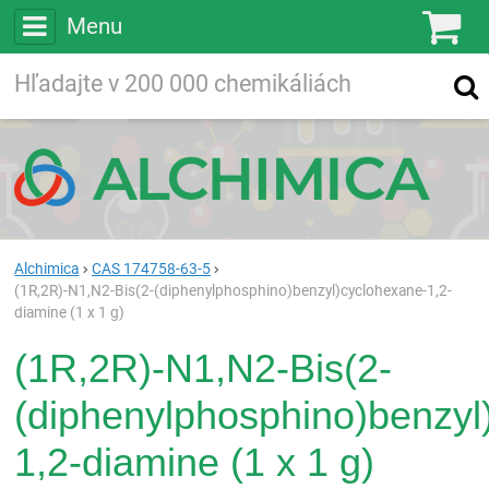
Menu
Ko
Vyhľadávajte
Vyhľadávanie
vo viac ako
200 000
chemických látkach
Hľadaj
Alchimica
CAS 174758-63-5
(1R,2R)-N1,N2-Bis(2-(diphenylphosphino)benzyl)cyclohexane-1,2-
diamine (1 x 1 g)
(1R,2R)-N1,N2-Bis(2-
(diphenylphosphino)benzyl
1,2-diamine (1 x 1 g)