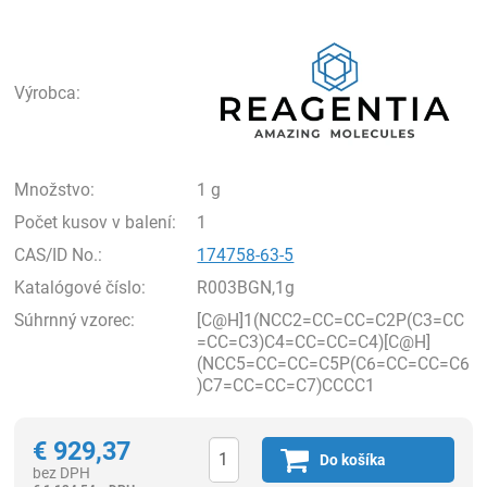
Rea
Výrobca:
Množstvo:
1 g
Počet kusov v balení:
1
CAS/ID No.:
174758-63-5
Katalógové číslo:
R003BGN,1g
Súhrnný vzorec:
[C@H]1(NCC2=CC=CC=C2P(C3=CC
=CC=C3)C4=CC=CC=C4)[C@H]
(NCC5=CC=CC=C5P(C6=CC=CC=C6
)C7=CC=CC=C7)CCCC1
€
929,37
Do košíka
bez DPH