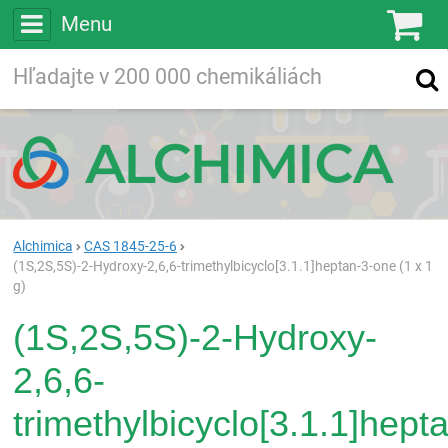
Menu
Ko
Vyhľadávajte
Vyhľadávanie
vo viac ako
200 000
chemických látkach
Hľadaj
Alchimica
CAS 1845-25-6
(1S,2S,5S)-2-Hydroxy-2,6,6-trimethylbicyclo[3.1.1]heptan-3-one (1 x 1
g)
(1S,2S,5S)-2-Hydroxy-
2,6,6-
trimethylbicyclo[3.1.1]hept