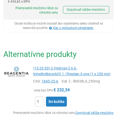
€
434,82 s DPH
Ks
Priemyselné množstvo látok za
Dopytovať väčšie množstvo
výhodnú cenu
Obsah košíka je možné odoslať ako objednávku alebo stiahnuť na
neskoršie použitie.
Viac o spôsoboch objednanie
.
Alternatívne produkty
(1S,2S,5S)-2-Hydroxy-2,6,6-
trimethylbicyclo[3.1.1]heptan-3-one (1 x 250 mg)
CAS:
1845-25-6
Kat. č.
: R003BJL,250mg
€
232,34
cena bez DPH
Do košíka
Ks
Priemyselné množstvo látok za výhodnú cenu
Dopytovať väčšie množstvo