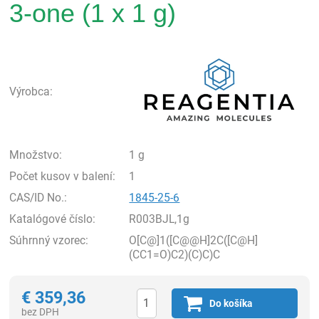
3-one (1 x 1 g)
Rea
Výrobca:
Množstvo:
1 g
Počet kusov v balení:
1
CAS/ID No.:
1845-25-6
Katalógové číslo:
R003BJL,1g
Súhrnný vzorec:
O[C@]1([C@@H]2C([C@H]
(CC1=O)C2)(C)C)C
€
359,36
Do košíka
bez DPH