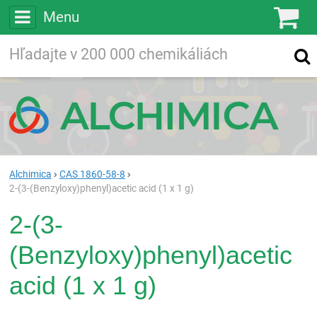
Menu
Ko
Vyhľadávajte
Vyhľadávanie
vo viac ako
200 000
chemických látkach
Hľadaj
Alchimica
CAS 1860-58-8
2-(3-(Benzyloxy)phenyl)acetic acid (1 x 1 g)
2-(3-
(Benzyloxy)phenyl)acetic
acid (1 x 1 g)