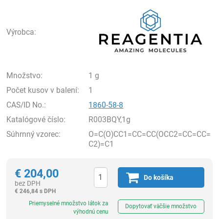
Rea
Výrobca:
Množstvo:
1 g
Počet kusov v balení:
1
CAS/ID No.:
1860-58-8
Katalógové číslo:
R003BQY,1g
Súhrnný vzorec:
O=C(O)CC1=CC=CC(OCC2=CC=CC=
C2)=C1
€
204,00
Do košíka
bez DPH
€
246,84 s DPH
Ks
Priemyselné množstvo látok za
Dopytovať väčšie množstvo
výhodnú cenu