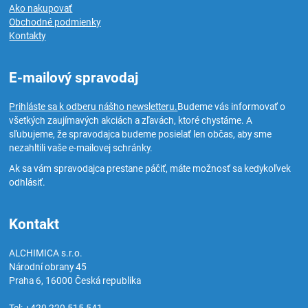
Ako nakupovať
Obchodné podmienky
Kontakty
E-mailový spravodaj
Prihláste sa k odberu nášho newsletteru.
Budeme vás informovať o
všetkých zaujímavých akciách a zľavách, ktoré chystáme. A
sľubujeme, že spravodajca budeme posielať len občas, aby sme
nezahltili vaše e-mailovej schránky.
Ak sa vám spravodajca prestane páčiť, máte možnosť sa kedykoľvek
odhlásiť.
Kontakt
ALCHIMICA s.r.o.
Národní obrany 45
Praha 6
,
16000
Česká republika