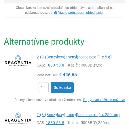
Obsah košíka je možné odoslať ako objednávku alebo stiahnuť na
neskoršie použitie.
Viac o spôsoboch objednanie
.
Alternatívne produkty
2-(3-(Benzyloxy)phenyl)acetic acid (1 x 5 g)
CAS:
1860-58-8
Kat. č.
: R003BQY,5g
€
446,65
cena bez DPH
Do košíka
Ks
Priemyselné množstvo látok za výhodnú cenu
Dopytovať väčšie množstvo
2-(3-(Benzyloxy)phenyl)acetic acid (1 x 250 mg)
CAS:
1860-58-8
Kat. č.
: R003BQY,250mg