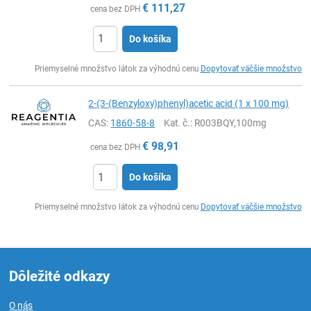
€
111,27
cena bez DPH
Do košíka
Ks
Priemyselné množstvo látok za výhodnú cenu
Dopytovať väčšie množstvo
2-(3-(Benzyloxy)phenyl)acetic acid (1 x 100 mg)
CAS:
1860-58-8
Kat. č.
: R003BQY,100mg
€
98,91
cena bez DPH
Do košíka
Ks
Priemyselné množstvo látok za výhodnú cenu
Dopytovať väčšie množstvo
Dôležité odkazy
O nás