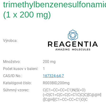
trimethylbenzenesulfonami
(1 x 200 mg)
Rea
Výrobca:
Množstvo:
200 mg
Počet kusov v balení:
1
CAS/ID No.:
187324-64-7
Katalógové číslo:
R003BID,200mg
Súhrnný vzorec:
C(C1=CC=CC=C1)N(S(=O)
(=O)C1=C(C=C(C=C1C)C)C)[C@@H]
([C@H](C1=CC=CC=C1)O)C