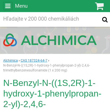
Menu
Ko
Vyhľadávajte
Vyhľadávanie
vo viac ako
200 000
chemických látkach
Hľadaj
Alchimica
CAS 187324-64-7
N-Benzyl-N-((1S,2R)-1-hydroxy-1-phenylpropan-2-yl)-2,4,6-
trimethylbenzenesulfonamide (1 x 200 mg)
N-Benzyl-N-((1S,2R)-1-
hydroxy-1-phenylpropan-
2-yl)-2,4,6-