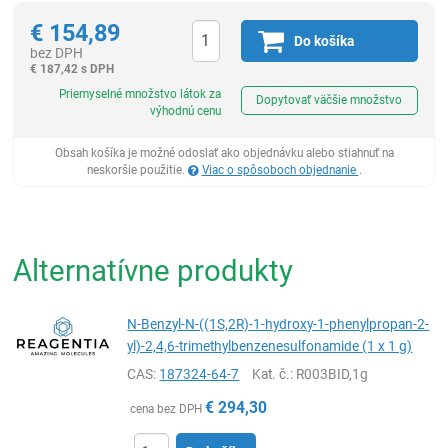
€
154,89
Do košíka
bez DPH
€
187,42 s DPH
Ks
Priemyselné množstvo látok za
Dopytovať väčšie množstvo
výhodnú cenu
Obsah košíka je možné odoslať ako objednávku alebo stiahnuť na
neskoršie použitie.
Viac o spôsoboch objednanie
.
Alternatívne produkty
N-Benzyl-N-((1S,2R)-1-hydroxy-1-phenylpropan-2-
yl)-2,4,6-trimethylbenzenesulfonamide (1 x 1 g)
CAS:
187324-64-7
Kat. č.
: R003BID,1g
€
294,30
cena bez DPH