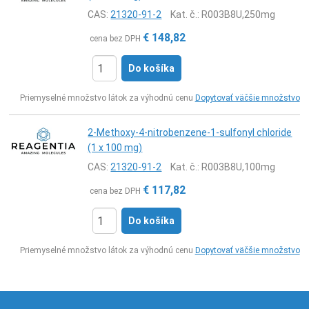
CAS:
21320-91-2
Kat. č.
: R003B8U,250mg
€
148,82
cena bez DPH
Do košíka
Ks
Priemyselné množstvo látok za výhodnú cenu
Dopytovať väčšie množstvo
2-Methoxy-4-nitrobenzene-1-sulfonyl chloride
(1 x 100 mg)
CAS:
21320-91-2
Kat. č.
: R003B8U,100mg
€
117,82
cena bez DPH
Do košíka
Ks
Priemyselné množstvo látok za výhodnú cenu
Dopytovať väčšie množstvo