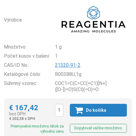
Rea
Výrobca:
Množstvo:
1 g
Počet kusov v balení:
1
CAS/ID No.:
21320-91-2
Katalógové číslo:
R003B8U,1g
Súhrnný vzorec:
COC1=C(C=CC(=C1)[N+]
([O-])=O)S(Cl)(=O)=O
€
167,42
Do košíka
bez DPH
€
202,58 s DPH
Ks
Priemyselné množstvo látok za
Dopytovať väčšie množstvo
výhodnú cenu