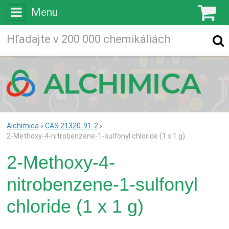
Menu
K
Vyhľadávajte
Vyhľadávanie
vo viac ako
200 000
chemických látkach
Hľadaj
Alchimica
CAS 21320-91-2
2-Methoxy-4-nitrobenzene-1-sulfonyl chloride (1 x 1 g)
2-Methoxy-4-
nitrobenzene-1-sulfonyl
chloride (1 x 1 g)