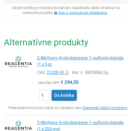
Obsah košíka je možné odoslať ako objednávku alebo stiahnuť na
neskoršie použitie.
Viac o spôsoboch objednanie
.
Alternatívne produkty
2-Methoxy-4-nitrobenzene-1-sulfonyl chloride
(1 x 5 g)
CAS:
21320-91-2
Kat. č.
: R003B8U,5g
€
294,55
cena bez DPH
Do košíka
Ks
Priemyselné množstvo látok za výhodnú cenu
Dopytovať väčšie množstvo
2-Methoxy-4-nitrobenzene-1-sulfonyl chloride
(1 x 250 mg)