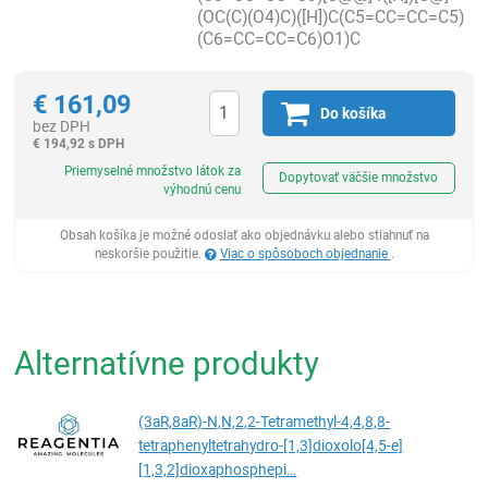
(OC(C)(O4)C)([H])C(C5=CC=CC=C5)
(C6=CC=CC=C6)O1)C
€
161,09
Do košíka
bez DPH
€
194,92 s DPH
Ks
Priemyselné množstvo látok za
Dopytovať väčšie množstvo
výhodnú cenu
Obsah košíka je možné odoslať ako objednávku alebo stiahnuť na
neskoršie použitie.
Viac o spôsoboch objednanie
.
Alternatívne produkty
(3aR,8aR)-N,N,2,2-Tetramethyl-4,4,8,8-
tetraphenyltetrahydro-[1,3]dioxolo[4,5-e]
[1,3,2]dioxaphosphepi…