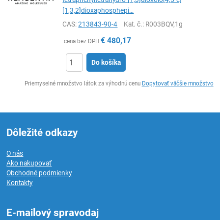
[1,3,2]dioxaphosphepi…
CAS:
213843-90-4
Kat. č.
: R003BQV,1g
€
480,17
cena bez DPH
Do košíka
Ks
Priemyselné množstvo látok za výhodnú cenu
Dopytovať väčšie množstvo
Dôležité odkazy
O nás
Ako nakupovať
Obchodné podmienky
Kontakty
E-mailový spravodaj