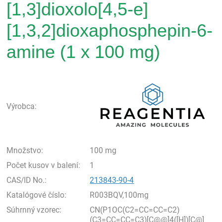
[1,3]dioxolo[4,5-e]
[1,3,2]dioxaphosphepin-6-
amine (1 x 100 mg)
Rea
Výrobca:
Množstvo:
100 mg
Počet kusov v balení:
1
CAS/ID No.:
213843-90-4
Katalógové číslo:
R003BQV,100mg
Súhrnný vzorec:
CN(P1OC(C2=CC=CC=C2)
(C3=CC=CC=C3)[C@@]4([H])[C@]