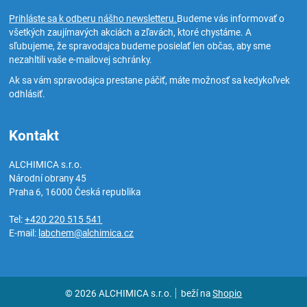
Prihláste sa k odberu nášho newsletteru.
Budeme vás informovať o
všetkých zaujímavých akciách a zľavách, ktoré chystáme. A
sľubujeme, že spravodajca budeme posielať len občas, aby sme
nezahltili vaše e-mailovej schránky.
Ak sa vám spravodajca prestane páčiť, máte možnosť sa kedykoľvek
odhlásiť.
Kontakt
ALCHIMICA s.r.o.
Národní obrany 45
Praha 6
,
16000
Česká republika
Tel:
+420 220 515 541
E-mail:
labchem@alchimica.cz
© 2026 ALCHIMICA s.r.o.
beží na
Shopio