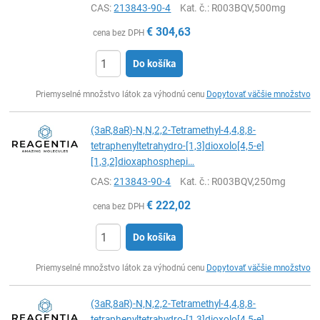
CAS:
213843-90-4
Kat. č.
: R003BQV,500mg
€
304,63
cena bez DPH
Do košíka
Ks
Priemyselné množstvo látok za výhodnú cenu
Dopytovať väčšie množstvo
(3aR,8aR)-N,N,2,2-Tetramethyl-4,4,8,8-
tetraphenyltetrahydro-[1,3]dioxolo[4,5-e]
[1,3,2]dioxaphosphepi…
CAS:
213843-90-4
Kat. č.
: R003BQV,250mg
€
222,02
cena bez DPH
Do košíka
Ks
Priemyselné množstvo látok za výhodnú cenu
Dopytovať väčšie množstvo
(3aR,8aR)-N,N,2,2-Tetramethyl-4,4,8,8-
tetraphenyltetrahydro-[1,3]dioxolo[4,5-e]