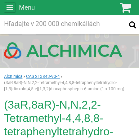
Menu
Ko
Vyhľadávajte
Vyhľadávanie
vo viac ako
200 000
chemických látkach
Hľadaj
Alchimica
CAS 213843-90-4
(3aR,8aR)-N,N,2,2-Tetramethyl-4,4,8,8-tetraphenyltetrahydro-
[1,3]dioxolo[4,5-e][1,3,2]dioxaphosphepin-6-amine (1 x 100 mg)
(3aR,8aR)-N,N,2,2-
Tetramethyl-4,4,8,8-
tetraphenyltetrahydro-