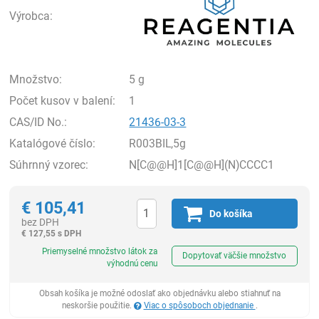
Výrobca:
Množstvo:
5 g
Počet kusov v balení:
1
CAS/ID No.:
21436-03-3
Katalógové číslo:
R003BIL,5g
Súhrnný vzorec:
N[C@@H]1[C@@H](N)CCCC1
€
105,41
Do košíka
bez DPH
€
127,55 s DPH
Ks
Priemyselné množstvo látok za
Dopytovať väčšie množstvo
výhodnú cenu
Obsah košíka je možné odoslať ako objednávku alebo stiahnuť na
neskoršie použitie.
Viac o spôsoboch objednanie
.