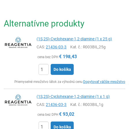
Alternatívne produkty
(1S,2S)-Cyclohexane-1,2-diamine (1 x 25 g)
CAS:
21436-03-3
Kat. č.
: R003BIL,25g
€
198,43
cena bez DPH
Do košíka
Ks
Priemyselné množstvo látok za výhodnú cenu
Dopytovať väčšie množstvo
(1S,2S)-Cyclohexane-1,2-diamine (1 x 1 g)
CAS:
21436-03-3
Kat. č.
: R003BIL,1g
€
93,02
cena bez DPH
Do košíka