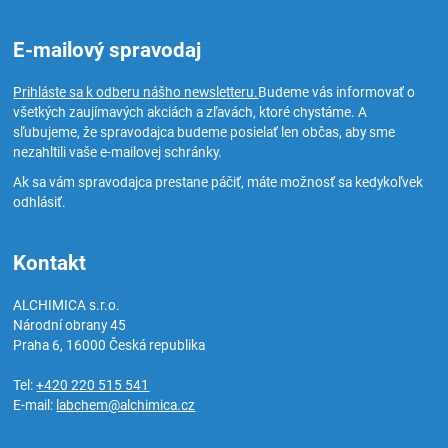
E-mailový spravodaj
Prihláste sa k odberu nášho newsletteru.
Budeme vás informovať o
všetkých zaujímavých akciách a zľavách, ktoré chystáme. A
sľubujeme, že spravodajca budeme posielať len občas, aby sme
nezahltili vaše e-mailovej schránky.
Ak sa vám spravodajca prestane páčiť, máte možnosť sa kedykoľvek
odhlásiť.
Kontakt
ALCHIMICA s.r.o.
Národní obrany 45
Praha 6
,
16000
Česká republika
Tel:
+420 220 515 541
E-mail:
labchem@alchimica.cz