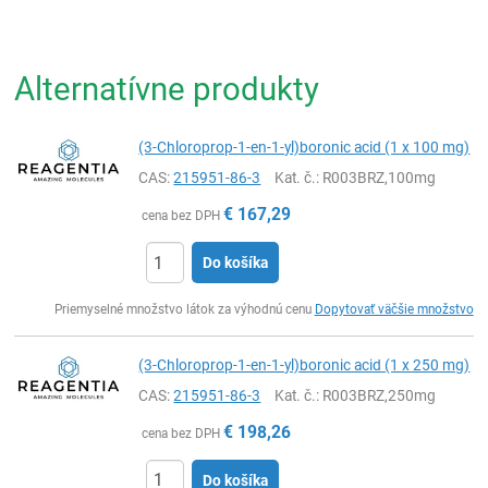
Alternatívne produkty
(3-Chloroprop-1-en-1-yl)boronic acid (1 x 100 mg)
CAS:
215951-86-3
Kat. č.
: R003BRZ,100mg
€
167,29
cena bez DPH
Do košíka
Ks
Priemyselné množstvo látok za výhodnú cenu
Dopytovať väčšie množstvo
(3-Chloroprop-1-en-1-yl)boronic acid (1 x 250 mg)
CAS:
215951-86-3
Kat. č.
: R003BRZ,250mg
€
198,26
cena bez DPH
Do košíka