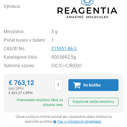
Výrobca:
Množstvo:
5 g
Počet kusov v balení:
1
CAS/ID No.:
215951-86-3
Katalógové číslo:
R003BRZ,5g
Súhrnný vzorec:
ClC/C=C/B(O)O
€
763,12
Do košíka
bez DPH
€
923,37 s DPH
Ks
Priemyselné množstvo látok za
Dopytovať väčšie množstvo
výhodnú cenu
Obsah košíka je možné odoslať ako objednávku alebo stiahnuť na
neskoršie použitie.
Viac o spôsoboch objednanie
.