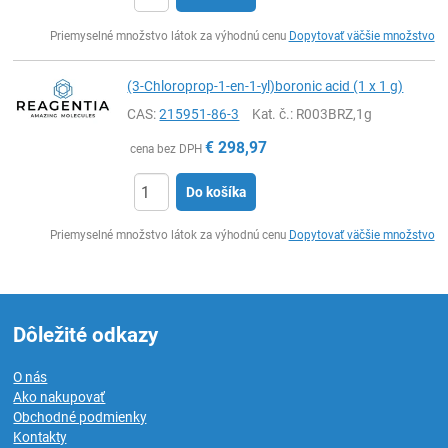
Ks
Priemyselné množstvo látok za výhodnú cenu
Dopytovať väčšie množstvo
(3-Chloroprop-1-en-1-yl)boronic acid (1 x 1 g)
CAS:
215951-86-3
Kat. č.
: R003BRZ,1g
€
298,97
cena bez DPH
Do košíka
Ks
Priemyselné množstvo látok za výhodnú cenu
Dopytovať väčšie množstvo
Dôležité odkazy
O nás
Ako nakupovať
Obchodné podmienky
Kontakty