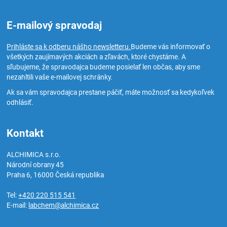
E-mailový spravodaj
Prihláste sa k odberu nášho newsletteru.
Budeme vás informovať o
všetkých zaujímavých akciách a zľavách, ktoré chystáme. A
sľubujeme, že spravodajca budeme posielať len občas, aby sme
nezahltili vaše e-mailovej schránky.
Ak sa vám spravodajca prestane páčiť, máte možnosť sa kedykoľvek
odhlásiť.
Kontakt
ALCHIMICA s.r.o.
Národní obrany 45
Praha 6
,
16000
Česká republika
Tel:
+420 220 515 541
E-mail:
labchem@alchimica.cz