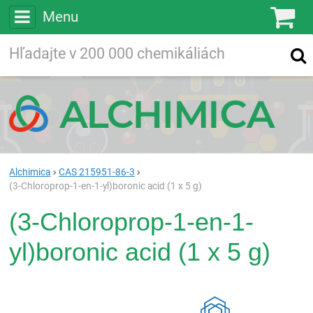
Menu
Ko
Vyhľadávajte
Vyhľadávanie
vo viac ako
200 000
chemických látkach
Hľadaj
Alchimica
CAS 215951-86-3
(3-Chloroprop-1-en-1-yl)boronic acid (1 x 5 g)
(3-Chloroprop-1-en-1-
yl)boronic acid (1 x 5 g)
Rea