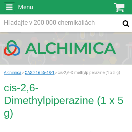
Menu
Ko
Vyhľadávajte
Vyhľadávanie
vo viac ako
200 000
chemických látkach
Hľadaj
Alchimica
CAS 21655-48-1
cis-2,6-Dimethylpiperazine (1 x 5 g)
cis-2,6-
Dimethylpiperazine (1 x 5
g)
Rea