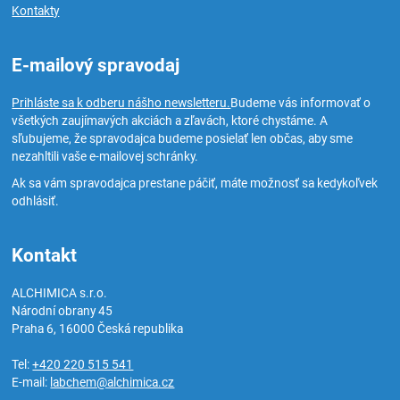
Kontakty
E-mailový spravodaj
Prihláste sa k odberu nášho newsletteru.
Budeme vás informovať o
všetkých zaujímavých akciách a zľavách, ktoré chystáme. A
sľubujeme, že spravodajca budeme posielať len občas, aby sme
nezahltili vaše e-mailovej schránky.
Ak sa vám spravodajca prestane páčiť, máte možnosť sa kedykoľvek
odhlásiť.
Kontakt
ALCHIMICA s.r.o.
Národní obrany 45
Praha 6
,
16000
Česká republika
Tel:
+420 220 515 541
E-mail:
labchem@alchimica.cz