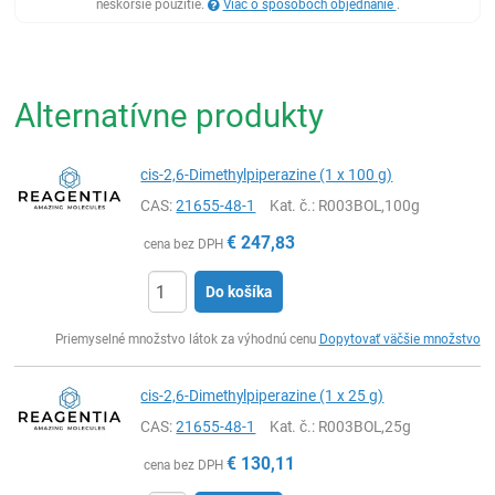
neskoršie použitie.
Viac o spôsoboch objednanie
.
Alternatívne produkty
cis-2,6-Dimethylpiperazine (1 x 100 g)
CAS:
21655-48-1
Kat. č.
: R003BOL,100g
€
247,83
cena bez DPH
Do košíka
Ks
Priemyselné množstvo látok za výhodnú cenu
Dopytovať väčšie množstvo
cis-2,6-Dimethylpiperazine (1 x 25 g)
CAS:
21655-48-1
Kat. č.
: R003BOL,25g
€
130,11
cena bez DPH