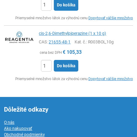
Do košíka
Ks
Priemyselné množstvo látok za výhodnú cenu
Dopytovať väčšie množstvo
cis-2,6-Dimethylpiperazine (1 x 10 g)
CAS:
21655-48-1
Kat. č.
: R003BOL,10g
€
105,33
cena bez DPH
Do košíka
Ks
Priemyselné množstvo látok za výhodnú cenu
Dopytovať väčšie množstvo
Dôležité odkazy
O nás
Ako nakupovať
Obchodné podmienky