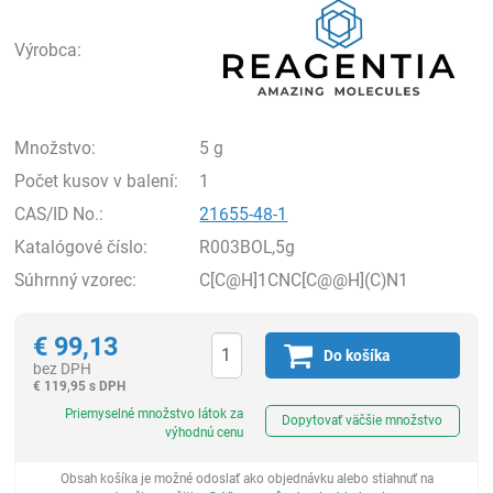
Výrobca:
Množstvo:
5 g
Počet kusov v balení:
1
CAS/ID No.:
21655-48-1
Katalógové číslo:
R003BOL,5g
Súhrnný vzorec:
C[C@H]1CNC[C@@H](C)N1
€
99,13
Do košíka
bez DPH
€
119,95 s DPH
Ks
Priemyselné množstvo látok za
Dopytovať väčšie množstvo
výhodnú cenu
Obsah košíka je možné odoslať ako objednávku alebo stiahnuť na