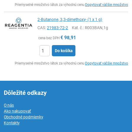
Ks
Priemyselné množstvo látok za výhodnú cenu
Dopytovať väčšie množstvo
2-Butanone, 3,3-dimethoxy- (1 x 1 g)
CAS:
21983-72-2
Kat. č.
: R003BAN,1g
€
98,91
cena bez DPH
Do košíka
Ks
Priemyselné množstvo látok za výhodnú cenu
Dopytovať väčšie množstvo
Dôležité odkazy
O nás
Ako nakupovať
Obchodné podmienky
Kontakty