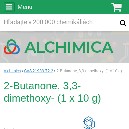
Menu
Ko
Vyhľadávajte
Vyhľadávanie
vo viac ako
200 000
chemických látkach
Hľadaj
Alchimica
CAS 21983-72-2
2-Butanone, 3,3-dimethoxy- (1 x 10 g)
2-Butanone, 3,3-
dimethoxy- (1 x 10 g)
Rea