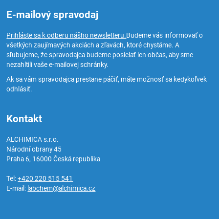
E-mailový spravodaj
Prihláste sa k odberu nášho newsletteru.
Budeme vás informovať o
všetkých zaujímavých akciách a zľavách, ktoré chystáme. A
sľubujeme, že spravodajca budeme posielať len občas, aby sme
nezahltili vaše e-mailovej schránky.
Ak sa vám spravodajca prestane páčiť, máte možnosť sa kedykoľvek
odhlásiť.
Kontakt
ALCHIMICA s.r.o.
Národní obrany 45
Praha 6
,
16000
Česká republika
Tel:
+420 220 515 541
E-mail:
labchem@alchimica.cz