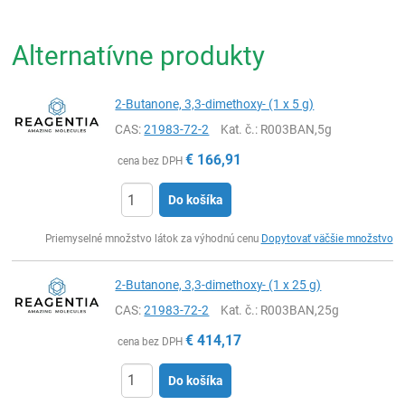
Alternatívne produkty
2-Butanone, 3,3-dimethoxy- (1 x 5 g)
CAS:
21983-72-2
Kat. č.
: R003BAN,5g
€
166,91
cena bez DPH
Do košíka
Ks
Priemyselné množstvo látok za výhodnú cenu
Dopytovať väčšie množstvo
2-Butanone, 3,3-dimethoxy- (1 x 25 g)
CAS:
21983-72-2
Kat. č.
: R003BAN,25g
€
414,17
cena bez DPH
Do košíka