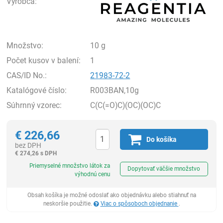
Výrobca:
Množstvo:
10 g
Počet kusov v balení:
1
CAS/ID No.:
21983-72-2
Katalógové číslo:
R003BAN,10g
Súhrnný vzorec:
C(C(=O)C)(OC)(OC)C
€
226,66
Do košíka
bez DPH
€
274,26 s DPH
Ks
Priemyselné množstvo látok za
Dopytovať väčšie množstvo
výhodnú cenu
Obsah košíka je možné odoslať ako objednávku alebo stiahnuť na
neskoršie použitie.
Viac o spôsoboch objednanie
.