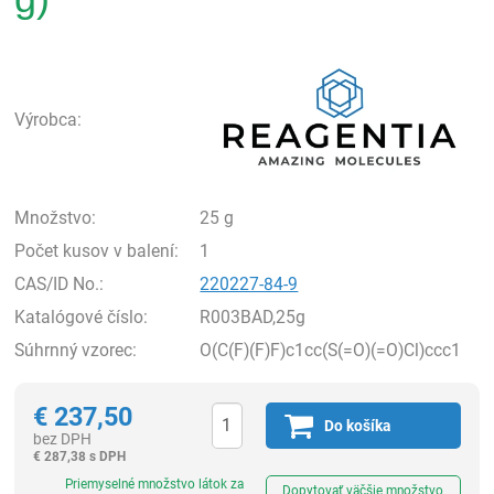
Rea
Výrobca:
Množstvo:
25 g
Počet kusov v balení:
1
CAS/ID No.:
220227-84-9
Katalógové číslo:
R003BAD,25g
Súhrnný vzorec:
O(C(F)(F)F)c1cc(S(=O)(=O)Cl)ccc1
€
237,50
Do košíka
bez DPH
€
287,38 s DPH
Ks
Priemyselné množstvo látok za
Dopytovať väčšie množstvo