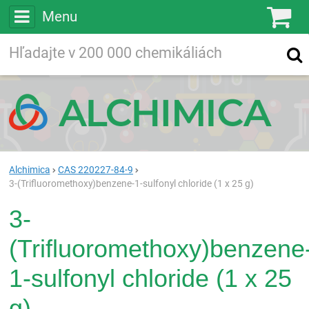
Menu
Ko
Vyhľadávajte
Vyhľadávanie
vo viac ako
200 000
chemických látkach
Hľadaj
Alchimica
CAS 220227-84-9
3-(Trifluoromethoxy)benzene-1-sulfonyl chloride (1 x 25 g)
3-
(Trifluoromethoxy)benzene
1-sulfonyl chloride (1 x 25
g)