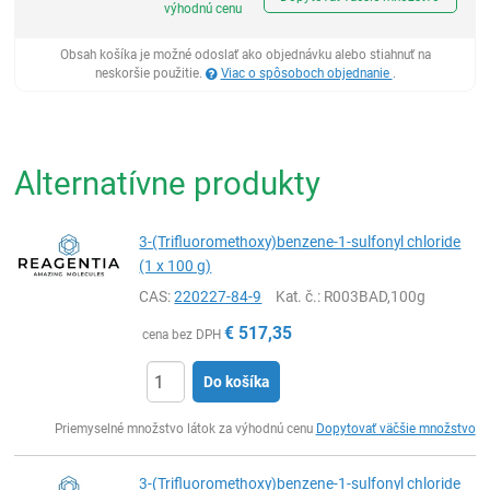
výhodnú cenu
Obsah košíka je možné odoslať ako objednávku alebo stiahnuť na
neskoršie použitie.
Viac o spôsoboch objednanie
.
Alternatívne produkty
3-(Trifluoromethoxy)benzene-1-sulfonyl chloride
(1 x 100 g)
CAS:
220227-84-9
Kat. č.
: R003BAD,100g
€
517,35
cena bez DPH
Do košíka
Ks
Priemyselné množstvo látok za výhodnú cenu
Dopytovať väčšie množstvo
3-(Trifluoromethoxy)benzene-1-sulfonyl chloride