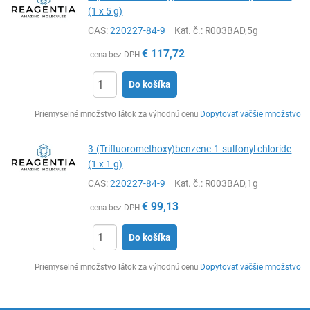
(1 x 5 g)
CAS:
220227-84-9
Kat. č.
: R003BAD,5g
€
117,72
cena bez DPH
Do košíka
Ks
Priemyselné množstvo látok za výhodnú cenu
Dopytovať väčšie množstvo
3-(Trifluoromethoxy)benzene-1-sulfonyl chloride
(1 x 1 g)
CAS:
220227-84-9
Kat. č.
: R003BAD,1g
€
99,13
cena bez DPH
Do košíka
Ks
Priemyselné množstvo látok za výhodnú cenu
Dopytovať väčšie množstvo