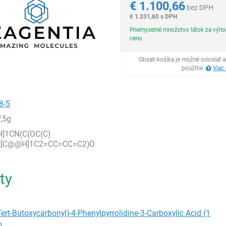
€
1.100,66
bez DPH
€
1.331,80 s DPH
Priemyselné množstvo látok za výh
cenu
Obsah košíka je možné odoslať a
použitie.
Viac
8-5
,5g
]1CN(C(OC(C)
)C[C@@H]1C2=CC=CC=C2)O
ty
Tert-Butoxycarbonyl)-4-Phenylpyrrolidine-3-Carboxylic Acid (1
)