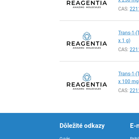
CAS:
221
Trans-1-(
x 1 g)
CAS:
221
Trans-1-(
x 100 mg
CAS:
221
Dôležité odkazy
E-
O nás
Prih