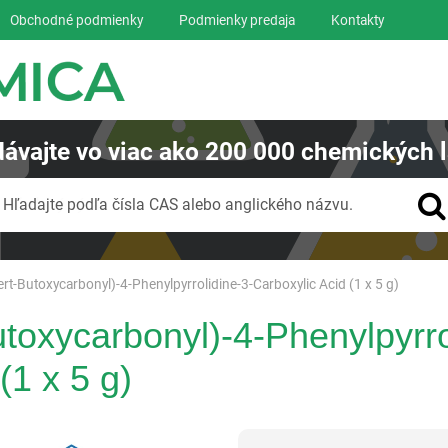
Obchodné podmienky
Podmienky predaja
Kontakty
ávajte
vo viac ako
200 000
chemických l
Vyhľadávanie
Hľadajte podľa čísla CAS alebo anglického názvu.
ert-Butoxycarbonyl)-4-Phenylpyrrolidine-3-Carboxylic Acid (1 x 5 g)
utoxycarbonyl)-4-Phenylpyrro
(1 x 5 g)
Reagentia