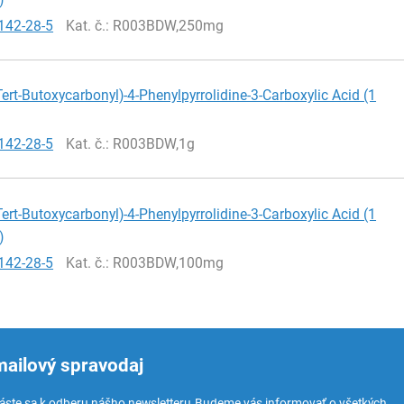
142-28-5
Kat. č.
: R003BDW,250mg
Tert-Butoxycarbonyl)-4-Phenylpyrrolidine-3-Carboxylic Acid (1
142-28-5
Kat. č.
: R003BDW,1g
Tert-Butoxycarbonyl)-4-Phenylpyrrolidine-3-Carboxylic Acid (1
)
142-28-5
Kat. č.
: R003BDW,100mg
mailový spravodaj
láste sa k odberu nášho newsletteru.
Budeme vás informovať o všetkých