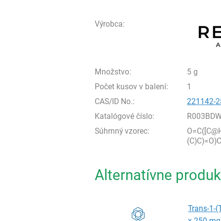
Výrobca:
Množstvo:
5 g
Počet kusov v balení:
1
CAS/ID No.:
221142-2
Katalógové číslo:
R003BDW
Súhrnný vzorec:
O=C([C@H
(C)C)=O
Alternatívne produk
Trans-1-(
x 250 mg