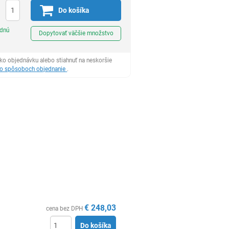
Do košíka
Ks
odnú
Dopytovať väčšie množstvo
ko objednávku alebo stiahnuť na neskoršie
 o spôsoboch objednanie
.
€
248,03
cena bez DPH
Do košíka