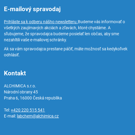
E-mailový spravodaj
Prihláste sa k odberu nášho newsletteru.
Budeme vás informovať o
všetkých zaujímavých akciách a zľavách, ktoré chystáme. A
sľubujeme, že spravodajca budeme posielať len občas, aby sme
nezahltili vaše e-mailovej schránky.
Ak sa vám spravodajca prestane páčiť, máte možnosť sa kedykoľvek
odhlásiť.
Kontakt
ALCHIMICA s.r.o.
Národní obrany 45
Praha 6
,
16000
Česká republika
Tel:
+420 220 515 541
E-mail:
labchem@alchimica.cz