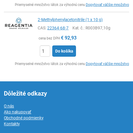
Ks
Priemyselné množstvo látok za výhodnú cenu
Dopytovať väčšie množstvo
2-Methylphenylacetonitrile (1 x 10 g)
CAS:
22364-68-7
Kat. č.
: R003B97,10g
€
92,93
cena bez DPH
Do košíka
Ks
Priemyselné množstvo látok za výhodnú cenu
Dopytovať väčšie množstvo
Dôležité odkazy
O nás
Ako nakupovať
Obchodné podmienky
Kontakty