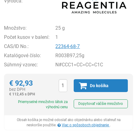
Výrobca:
Množstvo:
25 g
Počet kusov v balení:
1
CAS/ID No.:
22364-68-7
Katalógové číslo:
R003B97,25g
Súhrnný vzorec:
N#CCC1=CC=CC=C1C
€
92,93
Do košíka
bez DPH
€
112,45 s DPH
Ks
Priemyselné množstvo látok za
Dopytovať väčšie množstvo
výhodnú cenu
Obsah košíka je možné odoslať ako objednávku alebo stiahnuť na
neskoršie použitie.
Viac o spôsoboch objednanie
.