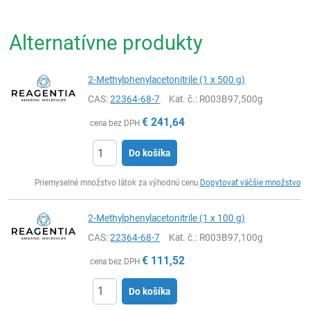
Alternatívne produkty
2-Methylphenylacetonitrile (1 x 500 g)
CAS:
22364-68-7
Kat. č.
: R003B97,500g
€
241,64
cena bez DPH
Do košíka
Ks
Priemyselné množstvo látok za výhodnú cenu
Dopytovať väčšie množstvo
2-Methylphenylacetonitrile (1 x 100 g)
CAS:
22364-68-7
Kat. č.
: R003B97,100g
€
111,52
cena bez DPH
Do košíka