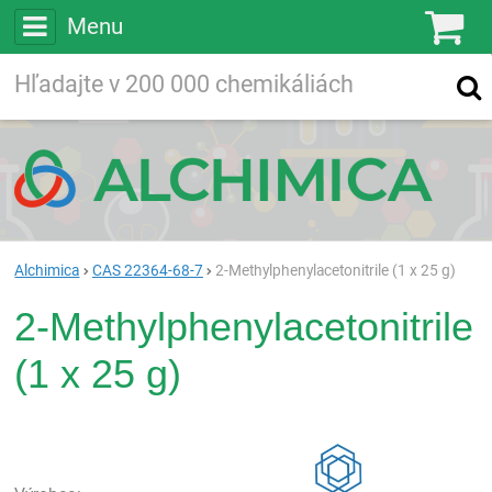
Menu
Ko
Vyhľadávajte
Vyhľadávanie
vo viac ako
200 000
chemických látkach
Hľadaj
Alchimica
CAS 22364-68-7
2-Methylphenylacetonitrile (1 x 25 g)
2-Methylphenylacetonitrile
(1 x 25 g)
Rea