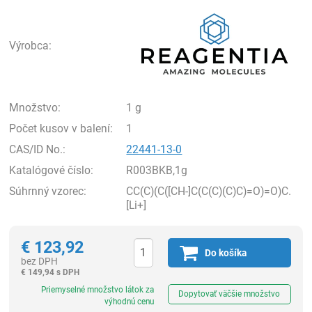
Rea
Výrobca:
Množstvo:
1 g
Počet kusov v balení:
1
CAS/ID No.:
22441-13-0
Katalógové číslo:
R003BKB,1g
Súhrnný vzorec:
CC(C)(C([CH-]C(C(C)(C)C)=O)=O)C.
[Li+]
€
123,92
Do košíka
bez DPH
€
149,94 s DPH
Ks
Priemyselné množstvo látok za
Dopytovať väčšie množstvo
výhodnú cenu