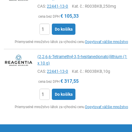
CAS:
22441-13-0
Kat. č.
: R003BKB,250mg
€
105,33
cena bez DPH
Do košíka
Ks
Priemyselné množstvo látok za výhodnú cenu
Dopytovať väčšie množstvo
(2,2,6,6-Tetramethyl-3,5-heptanedionato)lithium (1
x 10 g)
CAS:
22441-13-0
Kat. č.
: R003BKB,10g
€
317,55
cena bez DPH
Do košíka
Ks
Priemyselné množstvo látok za výhodnú cenu
Dopytovať väčšie množstvo