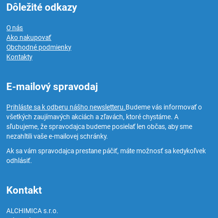
Dôležité odkazy
O nás
Ako nakupovať
Obchodné podmienky
Kontakty
E-mailový spravodaj
Prihláste sa k odberu nášho newsletteru.
Budeme vás informovať o
všetkých zaujímavých akciách a zľavách, ktoré chystáme. A
sľubujeme, že spravodajca budeme posielať len občas, aby sme
nezahltili vaše e-mailovej schránky.
Ak sa vám spravodajca prestane páčiť, máte možnosť sa kedykoľvek
odhlásiť.
Kontakt
ALCHIMICA s.r.o.