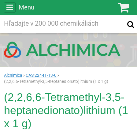
Menu
Ko
Vyhľadávajte
Vyhľadávanie
vo viac ako
200 000
chemických látkach
Hľadaj
Alchimica
CAS 22441-13-0
(2,2,6,6-Tetramethyl-3,5-heptanedionato)lithium (1 x 1 g)
(2,2,6,6-Tetramethyl-3,5-
heptanedionato)lithium (1
x 1 g)