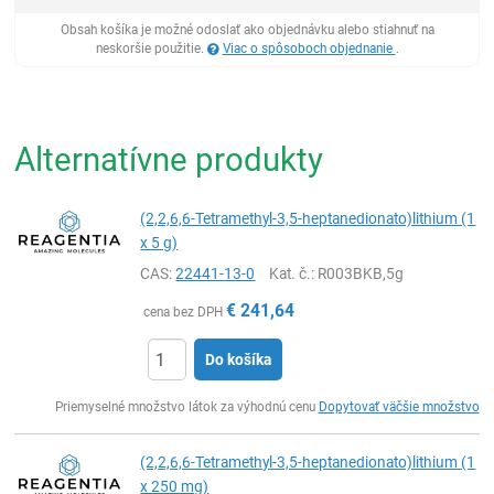
Obsah košíka je možné odoslať ako objednávku alebo stiahnuť na
neskoršie použitie.
Viac o spôsoboch objednanie
.
Alternatívne produkty
(2,2,6,6-Tetramethyl-3,5-heptanedionato)lithium (1
x 5 g)
CAS:
22441-13-0
Kat. č.
: R003BKB,5g
€
241,64
cena bez DPH
Do košíka
Ks
Priemyselné množstvo látok za výhodnú cenu
Dopytovať väčšie množstvo
(2,2,6,6-Tetramethyl-3,5-heptanedionato)lithium (1
x 250 mg)