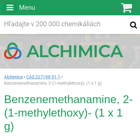
Menu
Ko
Vyhľadávajte
Vyhľadávanie
vo viac ako
200 000
chemických látkach
Hľadaj
Alchimica
CAS 227199-51-1
Benzenemethanamine, 2-(1-methylethoxy)- (1 x 1 g)
Benzenemethanamine, 2-
(1-methylethoxy)- (1 x 1
g)