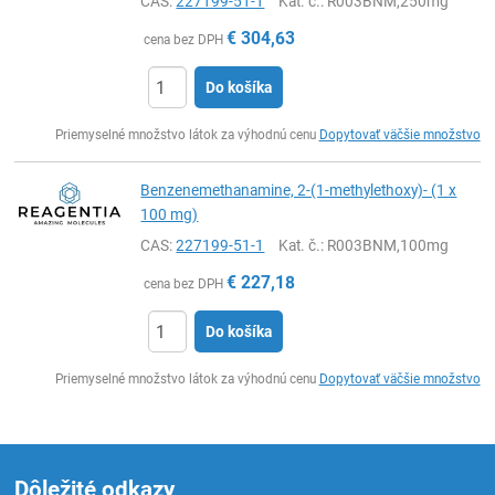
CAS:
227199-51-1
Kat. č.
: R003BNM,250mg
€
304,63
cena bez DPH
Do košíka
Ks
Priemyselné množstvo látok za výhodnú cenu
Dopytovať väčšie množstvo
Benzenemethanamine, 2-(1-methylethoxy)- (1 x
100 mg)
CAS:
227199-51-1
Kat. č.
: R003BNM,100mg
€
227,18
cena bez DPH
Do košíka
Ks
Priemyselné množstvo látok za výhodnú cenu
Dopytovať väčšie množstvo
Dôležité odkazy