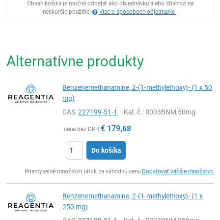
Obsah košíka je možné odoslať ako objednávku alebo stiahnuť na
neskoršie použitie.
Viac o spôsoboch objednanie
.
Alternatívne produkty
Benzenemethanamine, 2-(1-methylethoxy)- (1 x 50
mg)
CAS:
227199-51-1
Kat. č.
: R003BNM,50mg
€
179,68
cena bez DPH
Do košíka
Ks
Priemyselné množstvo látok za výhodnú cenu
Dopytovať väčšie množstvo
Benzenemethanamine, 2-(1-methylethoxy)- (1 x
250 mg)