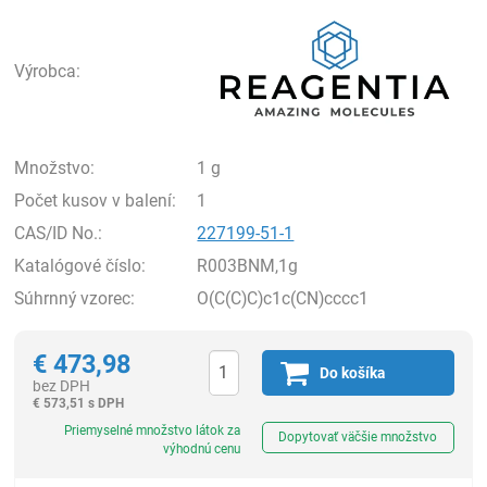
Rea
Výrobca:
Množstvo:
1 g
Počet kusov v balení:
1
CAS/ID No.:
227199-51-1
Katalógové číslo:
R003BNM,1g
Súhrnný vzorec:
O(C(C)C)c1c(CN)cccc1
€
473,98
Do košíka
bez DPH
€
573,51 s DPH
Ks
Priemyselné množstvo látok za
Dopytovať väčšie množstvo
výhodnú cenu