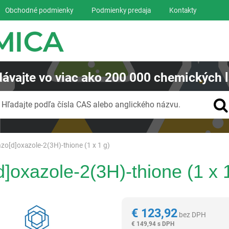
Obchodné podmienky
Podmienky predaja
Kontakty
ávajte
vo viac ako
200 000
chemických l
Vyhľadávanie
Hľadajte podľa čísla CAS alebo anglického názvu.
zo[d]oxazole-2(3H)-thione (1 x 1 g)
]oxazole-2(3H)-thione (1 x 
Reagentia
€
123,92
bez DPH
€
149,94 s DPH