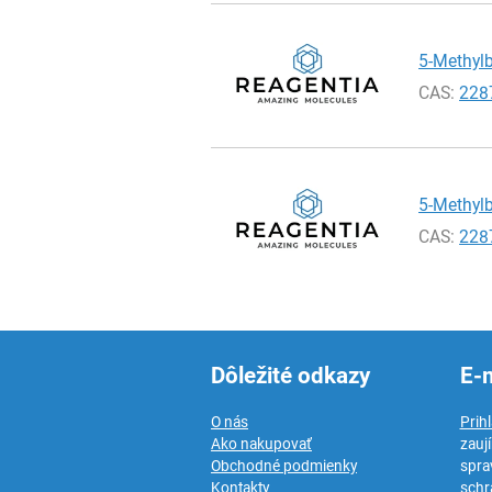
5-Methylb
CAS:
228
5-Methylb
CAS:
228
Dôležité odkazy
E-
O nás
Prih
Ako nakupovať
zauj
Obchodné podmienky
spra
Kontakty
schr