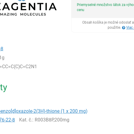
Priemyselné množstvo látok za výh
cenu
Obsah košíka je možné odoslať a
použitie.
Viac
-8
1g
=CC=C(C)C=C2N1
ty
enzo[d]oxazole-2(3H)-thione (1 x 200 mg)
76-22-8
Kat. č.
: R003B8P,200mg