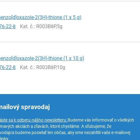
enzo[d]oxazole-2(3H)-thione (1 x 5 g)
76-22-8
Kat. č.
: R003B8P,5g
enzo[d]oxazole-2(3H)-thione (1 x 10 g)
76-22-8
Kat. č.
: R003B8P,10g
mailový spravodaj
láste sa k odberu nášho newsletteru.
Budeme vás informovať o všetkých
ímavých akciách a zľavách, ktoré chystáme. A sľubujeme, že
vodajca budeme posielať len občas, aby sme nezahltili vaše e-mailovej
ánky.