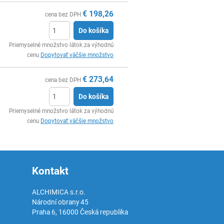
€
198,26
cena bez DPH
Do košíka
Ks
Priemyselné množstvo látok za výhodnú
cenu
Dopytovať väčšie množstvo
€
273,64
cena bez DPH
Do košíka
Ks
Priemyselné množstvo látok za výhodnú
cenu
Dopytovať väčšie množstvo
Kontakt
ALCHIMICA s.r.o.
Národní obrany 45
Praha 6
,
16000
Česká republika