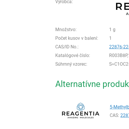
Výrobca:
Množstvo:
1 g
Počet kusov v balení:
1
CAS/ID No.:
22876-22
Katalógové číslo:
R003B8P,
Súhrnný vzorec:
S=C1OC2
Alternatívne produk
5-Methylb
CAS:
228