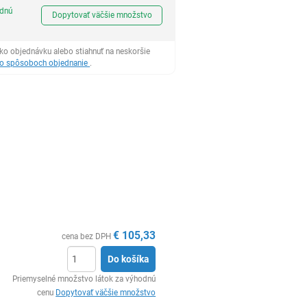
Ks
odnú
Dopytovať väčšie množstvo
ko objednávku alebo stiahnuť na neskoršie
 o spôsoboch objednanie
.
€
105,33
cena bez DPH
Do košíka
Ks
Priemyselné množstvo látok za výhodnú
cenu
Dopytovať väčšie množstvo