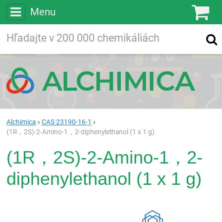
Menu
Ko
Vyhľadávajte
Vyhľadávanie
vo viac ako
200 000
chemických látkach
Hľadaj
Alchimica
CAS 23190-16-1
(1R，2S)-2-Amino-1，2-diphenylethanol (1 x 1 g)
(1R，2S)-2-Amino-1，2-
diphenylethanol (1 x 1 g)
Rea