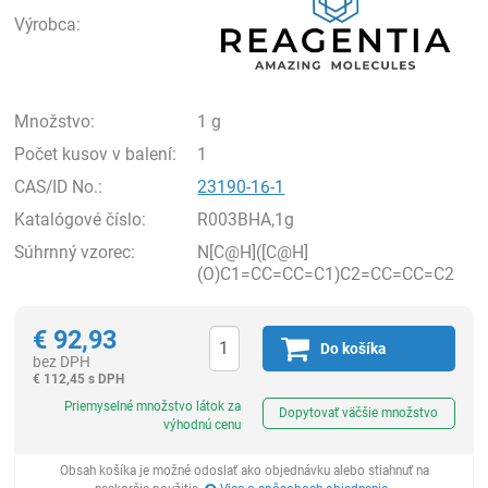
Výrobca:
Množstvo:
1 g
Počet kusov v balení:
1
CAS/ID No.:
23190-16-1
Katalógové číslo:
R003BHA,1g
Súhrnný vzorec:
N[C@H]([C@H]
(O)C1=CC=CC=C1)C2=CC=CC=C2
€
92,93
Do košíka
bez DPH
€
112,45 s DPH
Ks
Priemyselné množstvo látok za
Dopytovať väčšie množstvo
výhodnú cenu
Obsah košíka je možné odoslať ako objednávku alebo stiahnuť na