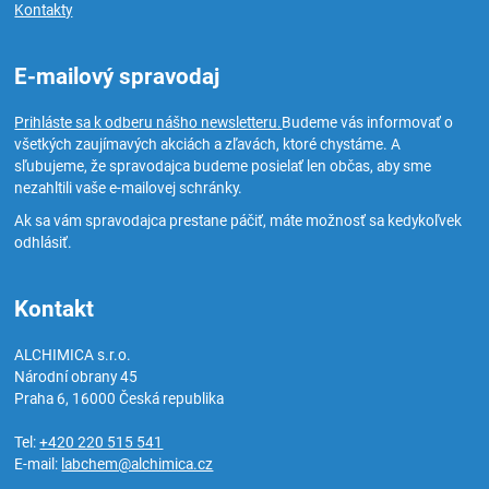
Kontakty
E-mailový spravodaj
Prihláste sa k odberu nášho newsletteru.
Budeme vás informovať o
všetkých zaujímavých akciách a zľavách, ktoré chystáme. A
sľubujeme, že spravodajca budeme posielať len občas, aby sme
nezahltili vaše e-mailovej schránky.
Ak sa vám spravodajca prestane páčiť, máte možnosť sa kedykoľvek
odhlásiť.
Kontakt
ALCHIMICA s.r.o.
Národní obrany 45
Praha 6
,
16000
Česká republika
Tel:
+420 220 515 541
E-mail:
labchem@alchimica.cz