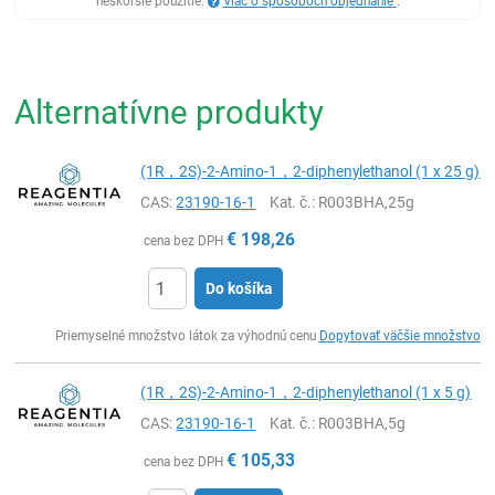
neskoršie použitie.
Viac o spôsoboch objednanie
.
Alternatívne produkty
(1R，2S)-2-Amino-1，2-diphenylethanol (1 x 25 g)
CAS:
23190-16-1
Kat. č.
: R003BHA,25g
€
198,26
cena bez DPH
Do košíka
Ks
Priemyselné množstvo látok za výhodnú cenu
Dopytovať väčšie množstvo
(1R，2S)-2-Amino-1，2-diphenylethanol (1 x 5 g)
CAS:
23190-16-1
Kat. č.
: R003BHA,5g
€
105,33
cena bez DPH