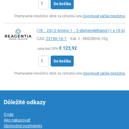
Do košíka
Ks
Priemyselné množstvo látok za výhodnú cenu
Dopytovať väčšie množstvo
(1R，2S)-2-Amino-1，2-diphenylethanol (1 x 10 g)
CAS:
23190-16-1
Kat. č.
: R003BHA,10g
€
123,92
cena bez DPH
Do košíka
Ks
Priemyselné množstvo látok za výhodnú cenu
Dopytovať väčšie množstvo
Dôležité odkazy
O nás
Ako nakupovať
Obchodné podmienky