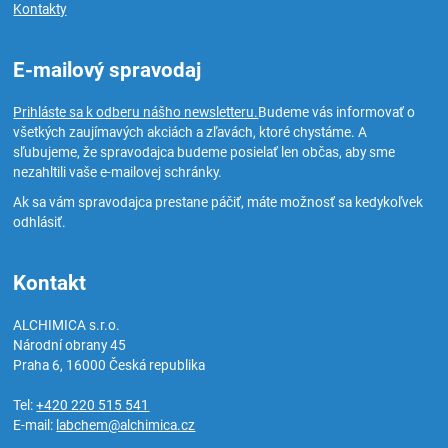
Kontakty
E-mailový spravodaj
Prihláste sa k odberu nášho newsletteru.
Budeme vás informovať o
všetkých zaujímavých akciách a zľavách, ktoré chystáme. A
sľubujeme, že spravodajca budeme posielať len občas, aby sme
nezahltili vaše e-mailovej schránky.
Ak sa vám spravodajca prestane páčiť, máte možnosť sa kedykoľvek
odhlásiť.
Kontakt
ALCHIMICA s.r.o.
Národní obrany 45
Praha 6
,
16000
Česká republika
Tel:
+420 220 515 541
E-mail:
labchem@alchimica.cz