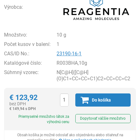
Výrobca:
Množstvo:
10 g
Počet kusov v balení:
1
CAS/ID No.:
23190-16-1
Katalógové číslo:
R003BHA,10g
Súhrnný vzorec:
N[C@H]([C@H]
(O)C1=CC=CC=C1)C2=CC=CC=C2
€
123,92
Do košíka
bez DPH
€
149,94 s DPH
Ks
Priemyselné množstvo látok za
Dopytovať väčšie množstvo
výhodnú cenu
Obsah košíka je možné odoslať ako objednávku alebo stiahnuť na