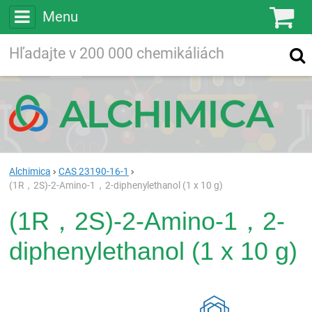
Menu
Ko
Vyhľadávajte
Vyhľadávanie
vo viac ako
200 000
chemických látkach
Hľadaj
Alchimica
CAS 23190-16-1
(1R，2S)-2-Amino-1，2-diphenylethanol (1 x 10 g)
(1R，2S)-2-Amino-1，2-
diphenylethanol (1 x 10 g)
Rea