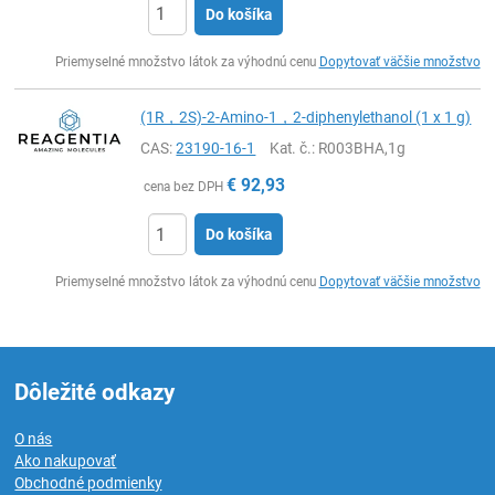
Do košíka
Ks
Priemyselné množstvo látok za výhodnú cenu
Dopytovať väčšie množstvo
(1R，2S)-2-Amino-1，2-diphenylethanol (1 x 1 g)
CAS:
23190-16-1
Kat. č.
: R003BHA,1g
€
92,93
cena bez DPH
Do košíka
Ks
Priemyselné množstvo látok za výhodnú cenu
Dopytovať väčšie množstvo
Dôležité odkazy
O nás
Ako nakupovať
Obchodné podmienky