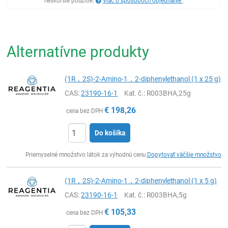
neskoršie použitie.
Viac o spôsoboch objednanie
.
Alternatívne produkty
(1R，2S)-2-Amino-1，2-diphenylethanol (1 x 25 g)
CAS:
23190-16-1
Kat. č.
: R003BHA,25g
€
198,26
cena bez DPH
Do košíka
Ks
Priemyselné množstvo látok za výhodnú cenu
Dopytovať väčšie množstvo
(1R，2S)-2-Amino-1，2-diphenylethanol (1 x 5 g)
CAS:
23190-16-1
Kat. č.
: R003BHA,5g
€
105,33
cena bez DPH