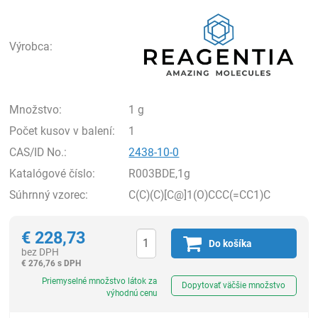
Rea
Výrobca:
Množstvo:
1 g
Počet kusov v balení:
1
CAS/ID No.:
2438-10-0
Katalógové číslo:
R003BDE,1g
Súhrnný vzorec:
C(C)(C)[C@]1(O)CCC(=CC1)C
€
228,73
Do košíka
bez DPH
€
276,76 s DPH
Ks
Priemyselné množstvo látok za
Dopytovať väčšie množstvo
výhodnú cenu