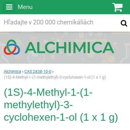
Menu
Ko
Vyhľadávajte
Vyhľadávanie
vo viac ako
200 000
chemických látkach
Hľadaj
Alchimica
CAS 2438-10-0
(1S)-4-Methyl-1-(1-methylethyl)-3-cyclohexen-1-ol (1 x 1 g)
(1S)-4-Methyl-1-(1-
methylethyl)-3-
cyclohexen-1-ol (1 x 1 g)