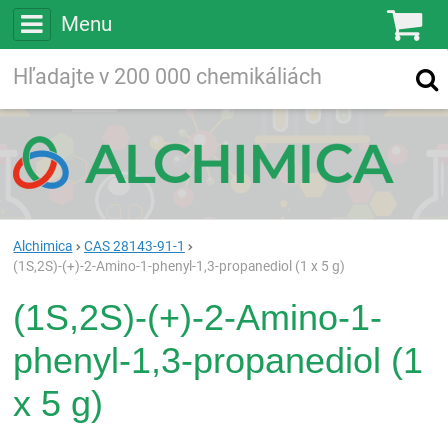
Menu
Ko
Vyhľadávajte
Vyhľadávanie
vo viac ako
200 000
chemických látkach
Hľadaj
Alchimica
CAS 28143-91-1
(1S,2S)-(+)-2-Amino-1-phenyl-1,3-propanediol (1 x 5 g)
(1S,2S)-(+)-2-Amino-1-
phenyl-1,3-propanediol (1
x 5 g)