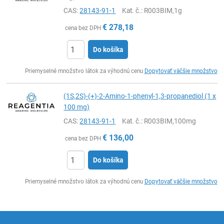
CAS:
28143-91-1
Kat. č.
: R003BIM,1g
€
278,18
cena bez DPH
Do košíka
Ks
Priemyselné množstvo látok za výhodnú cenu
Dopytovať väčšie množstvo
(1S,2S)-(+)-2-Amino-1-phenyl-1,3-propanediol (1 x
100 mg)
CAS:
28143-91-1
Kat. č.
: R003BIM,100mg
€
136,00
cena bez DPH
Do košíka
Ks
Priemyselné množstvo látok za výhodnú cenu
Dopytovať väčšie množstvo