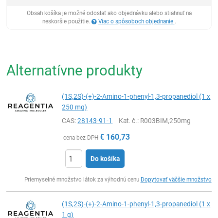
Obsah košíka je možné odoslať ako objednávku alebo stiahnuť na
neskoršie použitie.
Viac o spôsoboch objednanie
.
Alternatívne produkty
(1S,2S)-(+)-2-Amino-1-phenyl-1,3-propanediol (1 x
250 mg)
CAS:
28143-91-1
Kat. č.
: R003BIM,250mg
€
160,73
cena bez DPH
Do košíka
Ks
Priemyselné množstvo látok za výhodnú cenu
Dopytovať väčšie množstvo
(1S,2S)-(+)-2-Amino-1-phenyl-1,3-propanediol (1 x
1 g)