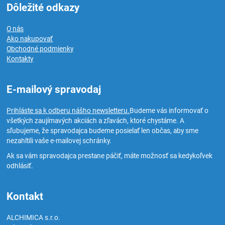
Dôležité odkazy
O nás
Ako nakupovať
Obchodné podmienky
Kontakty
E-mailový spravodaj
Prihláste sa k odberu nášho newsletteru.
Budeme vás informovať o
všetkých zaujímavých akciách a zľavách, ktoré chystáme. A
sľubujeme, že spravodajca budeme posielať len občas, aby sme
nezahltili vaše e-mailovej schránky.
Ak sa vám spravodajca prestane páčiť, máte možnosť sa kedykoľvek
odhlásiť.
Kontakt
ALCHIMICA s.r.o.