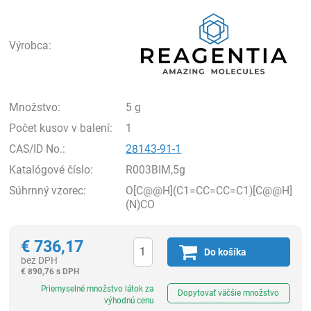
Rea
Výrobca:
Množstvo:
5 g
Počet kusov v balení:
1
CAS/ID No.:
28143-91-1
Katalógové číslo:
R003BIM,5g
Súhrnný vzorec:
O[C@@H](C1=CC=CC=C1)[C@@H]
(N)CO
€
736,17
Do košíka
bez DPH
€
890,76 s DPH
Ks
Priemyselné množstvo látok za
Dopytovať väčšie množstvo
výhodnú cenu