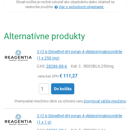
Obsah košíka je možné odoslať ako objednávku alebo stiahnuť na
neskoršie použitie.
Viac o spôsoboch objednanie
.
Alternatívne produkty
2-(2,6-Dimethyl-4H-pyran-4-ylidene)malononitrile
(1 x 250 mg)
CAS:
28286-88-6
Kat. č.
: R003BLA,250mg
€
111,27
cena bez DPH
Do košíka
Ks
Priemyselné množstvo látok za výhodnú cenu
Dopytovať väčšie množstvo
2-(2,6-Dimethyl-4H-pyran-4-ylidene)malononitrile
(1 x 1 g)