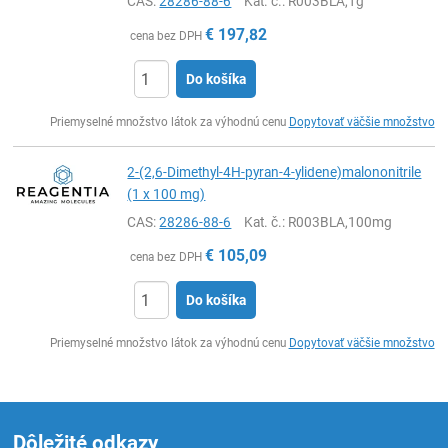
CAS:
28286-88-6
Kat. č.
: R003BLA,1g
€
197,82
cena bez DPH
Do košíka
Ks
Priemyselné množstvo látok za výhodnú cenu
Dopytovať väčšie množstvo
2-(2,6-Dimethyl-4H-pyran-4-ylidene)malononitrile
(1 x 100 mg)
CAS:
28286-88-6
Kat. č.
: R003BLA,100mg
€
105,09
cena bez DPH
Do košíka
Ks
Priemyselné množstvo látok za výhodnú cenu
Dopytovať väčšie množstvo
Dôležité odkazy