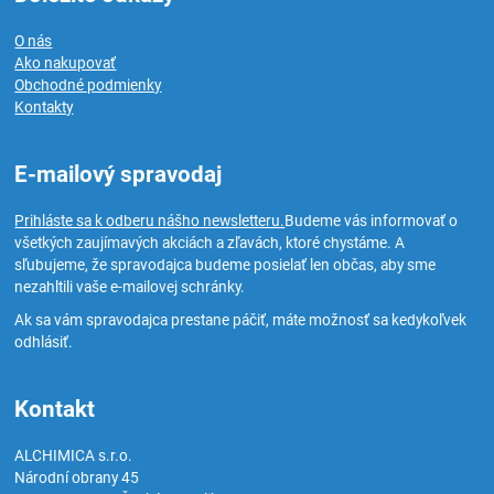
O nás
Ako nakupovať
Obchodné podmienky
Kontakty
E-mailový spravodaj
Prihláste sa k odberu nášho newsletteru.
Budeme vás informovať o
všetkých zaujímavých akciách a zľavách, ktoré chystáme. A
sľubujeme, že spravodajca budeme posielať len občas, aby sme
nezahltili vaše e-mailovej schránky.
Ak sa vám spravodajca prestane páčiť, máte možnosť sa kedykoľvek
odhlásiť.
Kontakt
ALCHIMICA s.r.o.
Národní obrany 45