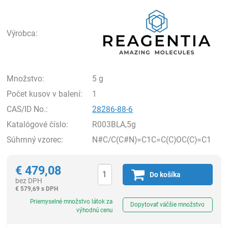
Rea
Výrobca:
Množstvo:
5 g
Počet kusov v balení:
1
CAS/ID No.:
28286-88-6
Katalógové číslo:
R003BLA,5g
Súhrnný vzorec:
N#C/C(C#N)=C1C=C(C)OC(C)=C1
€
479,08
Do košíka
bez DPH
€
579,69 s DPH
Ks
Priemyselné množstvo látok za
Dopytovať väčšie množstvo
výhodnú cenu