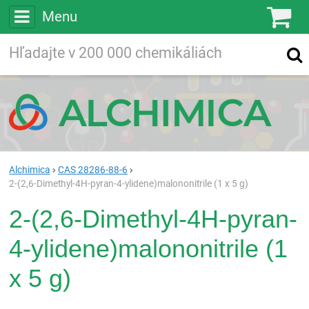
Menu
Ko
Vyhľadávajte
Vyhľadávanie
vo viac ako
200 000
chemických látkach
Hľadaj
Alchimica
CAS 28286-88-6
2-(2,6-Dimethyl-4H-pyran-4-ylidene)malononitrile (1 x 5 g)
2-(2,6-Dimethyl-4H-pyran-
4-ylidene)malononitrile (1
x 5 g)