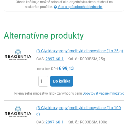
Obsah košíka je možné odoslať ako objednávku alebo stiahnuť na
neskoršie použitie.
Viac o spôsoboch objednanie
.
Alternatívne produkty
(3-Glycidoxypropyl)methyldiethoxysilane (1 x 25 g)
CAS:
2897-60-1
Kat. č.
: R003BSM,25g
€
99,13
cena bez DPH
Do košíka
Ks
Priemyselné množstvo látok za výhodnú cenu
Dopytovať väčšie množstvo
(3-Glycidoxypropyl)methyldiethoxysilane (1 x 100
g)
CAS:
2897-60-1
Kat. č.
: R003BSM,100g