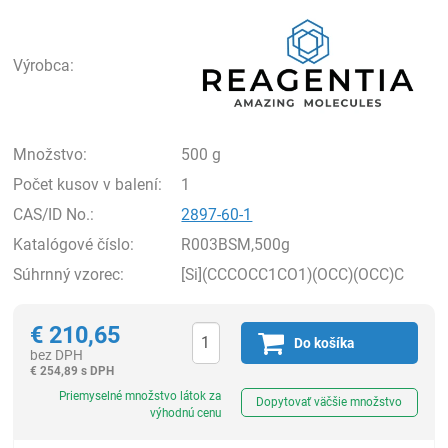
Rea
Výrobca:
Množstvo:
500 g
Počet kusov v balení:
1
CAS/ID No.:
2897-60-1
Katalógové číslo:
R003BSM,500g
Súhrnný vzorec:
[Si](CCCOCC1CO1)(OCC)(OCC)C
€
210,65
Do košíka
bez DPH
€
254,89 s DPH
Ks
Priemyselné množstvo látok za
Dopytovať väčšie množstvo
výhodnú cenu