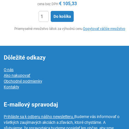
€
105,33
cena bez DPH
Do košíka
Ks
Priemyselné množstvo látok za výhodnú cenu
Dopytovať väčšie množstvo
Dôležité odkazy
O nás
Ako nakupovať
Obchodné podmienky
Kontakty
E-mailový spravodaj
Prihláste sa k odberu nášho newsletteru.
Budeme vás informovať o
všetkých zaujímavých akciách a zľavách, ktoré chystáme. A
sľubujeme, že spravodajca budeme posielať len občas, aby sme