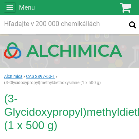
Menu
Ko
Vyhľadávajte
Vyhľadávanie
vo viac ako
200 000
chemických látkach
Hľadaj
Alchimica
CAS 2897-60-1
(3-Glycidoxypropyl)methyldiethoxysilane (1 x 500 g)
(3-
Glycidoxypropyl)methyldiet
(1 x 500 g)