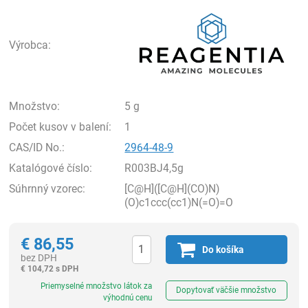
Rea
Výrobca:
Množstvo:
5 g
Počet kusov v balení:
1
CAS/ID No.:
2964-48-9
Katalógové číslo:
R003BJ4,5g
Súhrnný vzorec:
[C@H]([C@H](CO)N)
(O)c1ccc(cc1)N(=O)=O
€
86,55
Do košíka
bez DPH
€
104,72 s DPH
Ks
Priemyselné množstvo látok za
Dopytovať väčšie množstvo
výhodnú cenu