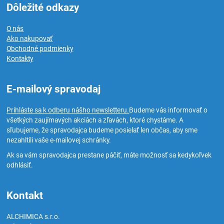
Dôležité odkazy
O nás
Ako nakupovať
Obchodné podmienky
Kontakty
E-mailový spravodaj
Prihláste sa k odberu nášho newsletteru.
Budeme vás informovať o
všetkých zaujímavých akciách a zľavách, ktoré chystáme. A
sľubujeme, že spravodajca budeme posielať len občas, aby sme
nezahltili vaše e-mailovej schránky.
Ak sa vám spravodajca prestane páčiť, máte možnosť sa kedykoľvek
odhlásiť.
Kontakt
ALCHIMICA s.r.o.