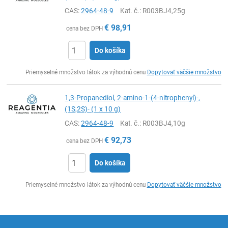
CAS:
2964-48-9
Kat. č.
: R003BJ4,25g
€
98,91
cena bez DPH
Do košíka
Ks
Priemyselné množstvo látok za výhodnú cenu
Dopytovať väčšie množstvo
1,3-Propanediol, 2-amino-1-(4-nitrophenyl)-,
(1S,2S)- (1 x 10 g)
CAS:
2964-48-9
Kat. č.
: R003BJ4,10g
€
92,73
cena bez DPH
Do košíka
Ks
Priemyselné množstvo látok za výhodnú cenu
Dopytovať väčšie množstvo