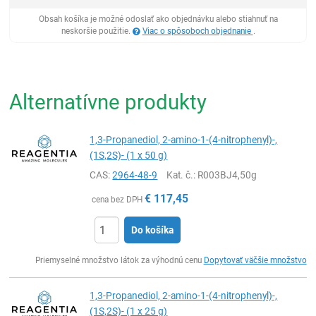
Obsah košíka je možné odoslať ako objednávku alebo stiahnuť na
neskoršie použitie.
Viac o spôsoboch objednanie
.
Alternatívne produkty
1,3-Propanediol, 2-amino-1-(4-nitrophenyl)-,
(1S,2S)- (1 x 50 g)
CAS:
2964-48-9
Kat. č.
: R003BJ4,50g
€
117,45
cena bez DPH
Do košíka
Ks
Priemyselné množstvo látok za výhodnú cenu
Dopytovať väčšie množstvo
1,3-Propanediol, 2-amino-1-(4-nitrophenyl)-,
(1S,2S)- (1 x 25 g)