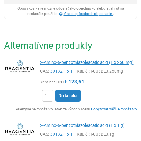
Obsah košíka je možné odoslať ako objednávku alebo stiahnuť na
neskoršie použitie.
Viac o spôsoboch objednanie
.
Alternatívne produkty
2-Amino-6-benzothiazoleacetic acid (1 x 250 mg)
CAS:
30132-15-1
Kat. č.
: R003BLJ,250mg
€
123,64
cena bez DPH
Do košíka
Ks
Priemyselné množstvo látok za výhodnú cenu
Dopytovať väčšie množstvo
2-Amino-6-benzothiazoleacetic acid (1 x 1 g)
CAS:
30132-15-1
Kat. č.
: R003BLJ,1g