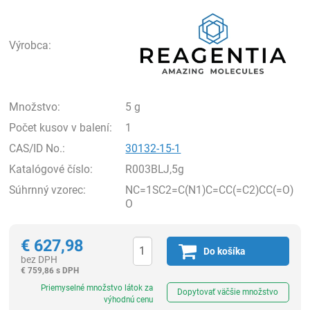
Rea
Výrobca:
Množstvo:
5 g
Počet kusov v balení:
1
CAS/ID No.:
30132-15-1
Katalógové číslo:
R003BLJ,5g
Súhrnný vzorec:
NC=1SC2=C(N1)C=CC(=C2)CC(=O)
O
€
627,98
Do košíka
bez DPH
€
759,86 s DPH
Ks
Priemyselné množstvo látok za
Dopytovať väčšie množstvo
výhodnú cenu