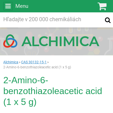
Menu
Ko
Vyhľadávajte
Vyhľadávanie
vo viac ako
200 000
chemických látkach
Hľadaj
Alchimica
CAS 30132-15-1
2-Amino-6-benzothiazoleacetic acid (1 x 5 g)
2-Amino-6-
benzothiazoleacetic acid
(1 x 5 g)