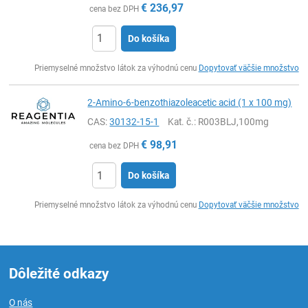
€
236,97
cena bez DPH
Do košíka
Ks
Priemyselné množstvo látok za výhodnú cenu
Dopytovať väčšie množstvo
2-Amino-6-benzothiazoleacetic acid (1 x 100 mg)
CAS:
30132-15-1
Kat. č.
: R003BLJ,100mg
€
98,91
cena bez DPH
Do košíka
Ks
Priemyselné množstvo látok za výhodnú cenu
Dopytovať väčšie množstvo
Dôležité odkazy
O nás