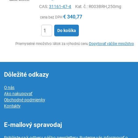
CAS:
31161-47-4
Kat. č.
: R003BRH,250mg
€
340,77
cena bez DPH
Do košíka
Ks
Priemyselné množstvo látok za výhodnú cenu
Dopytovať väčšie množstvo
Dôležité odkazy
O nás
Ako nakupovať
Obchodné podmienky
Kontakty
E-mailový spravodaj
Prihláste sa k odberu nášho newsletteru.
Budeme vás informovať o