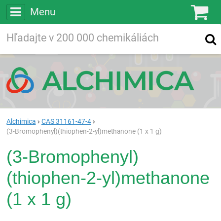
Menu
Ko
Vyhľadávajte
Vyhľadávanie
vo viac ako
200 000
chemických látkach
Hľadaj
Alchimica
CAS 31161-47-4
(3-Bromophenyl)(thiophen-2-yl)methanone (1 x 1 g)
(3-Bromophenyl)
(thiophen-2-yl)methanone
(1 x 1 g)