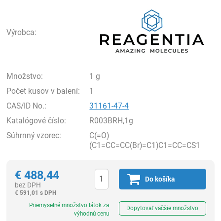
Rea
Výrobca:
Množstvo:
1 g
Počet kusov v balení:
1
CAS/ID No.:
31161-47-4
Katalógové číslo:
R003BRH,1g
Súhrnný vzorec:
C(=O)
(C1=CC=CC(Br)=C1)C1=CC=CS1
€
488,44
Do košíka
bez DPH
€
591,01 s DPH
Ks
Priemyselné množstvo látok za
Dopytovať väčšie množstvo
výhodnú cenu