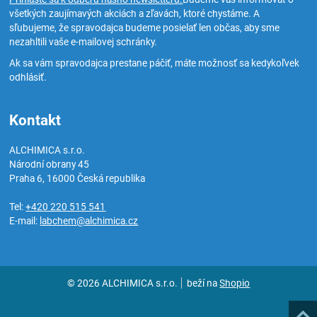
všetkých zaujímavých akciách a zľavách, ktoré chystáme. A
sľubujeme, že spravodajca budeme posielať len občas, aby sme
nezahltili vaše e-mailovej schránky.
Ak sa vám spravodajca prestane páčiť, máte možnosť sa kedykoľvek
odhlásiť.
Kontakt
ALCHIMICA s.r.o.
Národní obrany 45
Praha 6
,
16000
Česká republika
Tel:
+420 220 515 541
E-mail:
labchem@alchimica.cz
© 2026 ALCHIMICA s.r.o.
beží na
Shopio
Hore