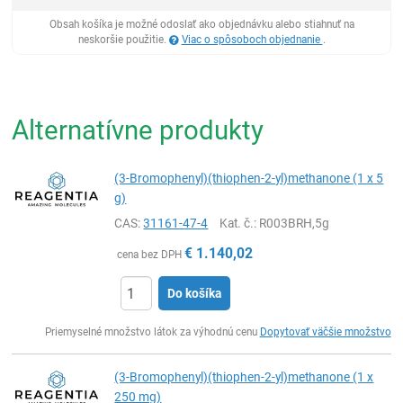
Obsah košíka je možné odoslať ako objednávku alebo stiahnuť na
neskoršie použitie.
Viac o spôsoboch objednanie
.
Alternatívne produkty
(3-Bromophenyl)(thiophen-2-yl)methanone (1 x 5
g)
CAS:
31161-47-4
Kat. č.
: R003BRH,5g
€
1.140,02
cena bez DPH
Do košíka
Ks
Priemyselné množstvo látok za výhodnú cenu
Dopytovať väčšie množstvo
(3-Bromophenyl)(thiophen-2-yl)methanone (1 x
250 mg)