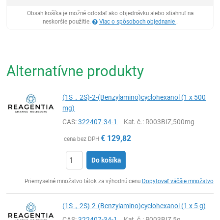
Obsah košíka je možné odoslať ako objednávku alebo stiahnuť na
neskoršie použitie.
Viac o spôsoboch objednanie
.
Alternatívne produkty
(1S，2S)-2-(Benzylamino)cyclohexanol (1 x 500
mg)
CAS:
322407-34-1
Kat. č.
: R003BIZ,500mg
€
129,82
cena bez DPH
Do košíka
Ks
Priemyselné množstvo látok za výhodnú cenu
Dopytovať väčšie množstvo
(1S，2S)-2-(Benzylamino)cyclohexanol (1 x 5 g)
CAS:
322407-34-1
Kat. č.
: R003BIZ,5g