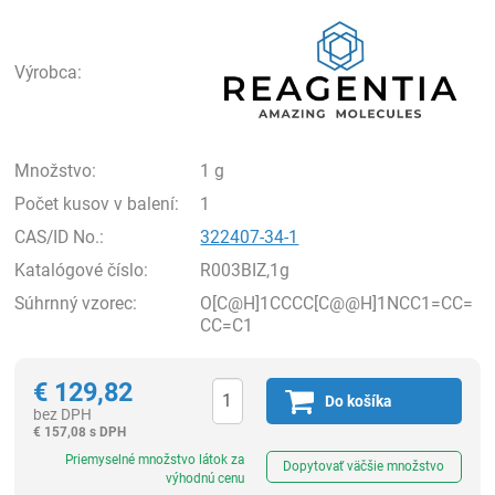
Rea
Výrobca:
Množstvo:
1 g
Počet kusov v balení:
1
CAS/ID No.:
322407-34-1
Katalógové číslo:
R003BIZ,1g
Súhrnný vzorec:
O[C@H]1CCCC[C@@H]1NCC1=CC=
CC=C1
€
129,82
Do košíka
bez DPH
€
157,08 s DPH
Ks
Priemyselné množstvo látok za
Dopytovať väčšie množstvo
výhodnú cenu