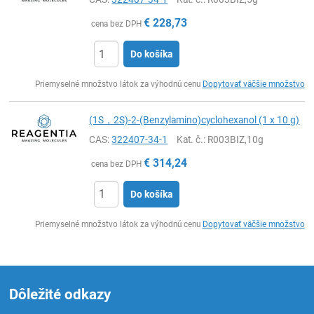
€
228,73
cena bez DPH
Do košíka
Ks
Priemyselné množstvo látok za výhodnú cenu
Dopytovať väčšie množstvo
(1S，2S)-2-(Benzylamino)cyclohexanol (1 x 10 g)
CAS:
322407-34-1
Kat. č.
: R003BIZ,10g
€
314,24
cena bez DPH
Do košíka
Ks
Priemyselné množstvo látok za výhodnú cenu
Dopytovať väčšie množstvo
Dôležité odkazy