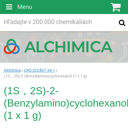
Menu
Ko
Vyhľadávajte
Vyhľadávanie
vo viac ako
200 000
chemických látkach
Hľadaj
Alchimica
CAS 322407-34-1
(1S，2S)-2-(Benzylamino)cyclohexanol (1 x 1 g)
(1S，2S)-2-
(Benzylamino)cyclohexano
(1 x 1 g)